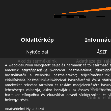
Oldaltérkép
Informác
Nyitóoldal
ÁSZF
Akciós termékeink
Adatkezelési táj
A weboldalunkon válogatott saját és harmadik féltől származó sü
Top termékeink
Fizetés
amelyek szükségesek a weboldal használatához; funkcioná
használhatók a weboldal használatakor; teljesítmény-sütik
Kifutó termékeink
Szállítás
előállítására használunk a weboldal használatáról és a statis
amelyeket releváns tartalom és reklám megjelenítésére haszn
Elérhetős
lehetőséget választja, akkor hozzájárul az összes sütik haszn
bármikor elfogadhat és elutasíthat egyedi sütitípusokat, és v
Online elál
beleegyezését.
Adatvédelmi Nyilatkozat