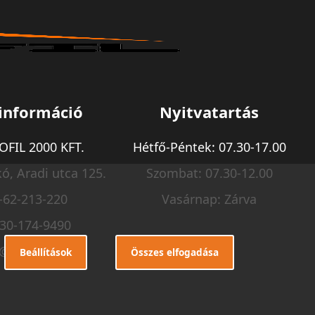
információ
Nyitvatartás
FIL 2000 KFT.
Hétfő-Péntek: 07.30-17.00
ó, Aradi utca 125.
Szombat: 07.30-12.00
-62-213-220
Vasárnap: Zárva
-30-174-9490
o@m-profil.hu
Beállítások
Összes elfogadása