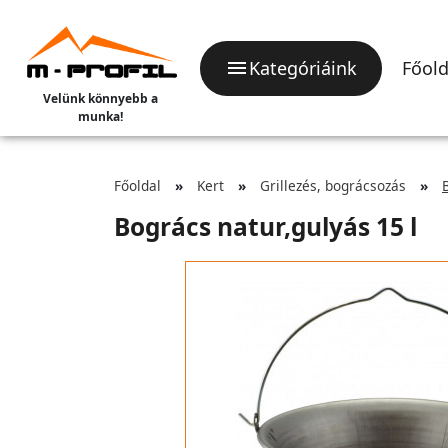
Kategóriáink
Főold
Velünk könnyebb a
munka!
Főoldal
Kert
Grillezés, bográcsozás
Bogrács natur,gulyás 15 l