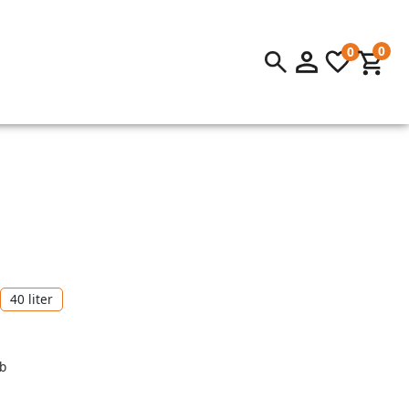
0
0
40 liter
b