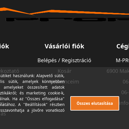
iók
Vásárlói fiók
Cég
Belépés / Regisztráció
M-PRO
ékoztató
Kosár
6900 Mak
tiket használunk: Alapvető sütik,
Kedvenceim
06
lis sütik, amelyek könnyebben
, amelyeket összesített adatok
06
ztikákról; és marketing cookie-k,
álnak. Ha az "Összes elfogadása"
ég
inf
Összes elutasítása
álatához. A "Beállítások" részben
isszavonhatja a jövőre vonatkozó
lás