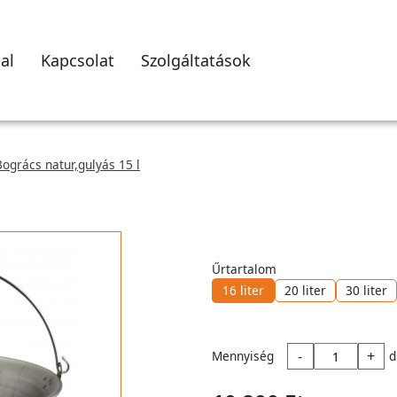
al
Kapcsolat
Szolgáltatások
Bogrács natur,gulyás 15 l
Űrtartalom
16 liter
20 liter
30 liter
-
+
Mennyiség
d