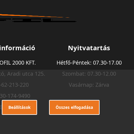
információ
Nyitvatartás
FIL 2000 KFT.
Hétfő-Péntek: 07.30-17.00
ó, Aradi utca 125.
Szombat: 07.30-12.00
-62-213-220
Vasárnap: Zárva
-30-174-9490
o@m-profil.hu
Beállítások
Összes elfogadása