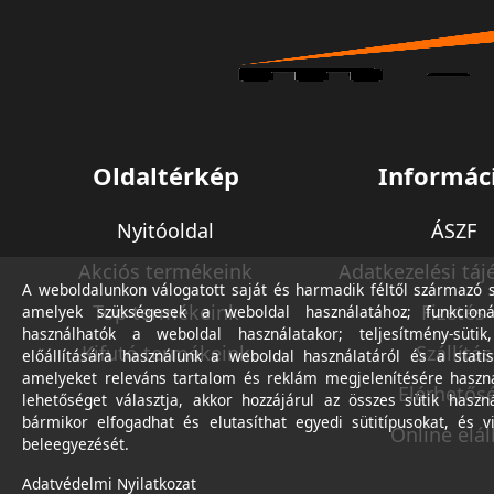
Oldaltérkép
Informác
Nyitóoldal
ÁSZF
Akciós termékeink
Adatkezelési táj
A weboldalunkon válogatott saját és harmadik féltől származó sü
Top termékeink
Fizetés
amelyek szükségesek a weboldal használatához; funkcioná
használhatók a weboldal használatakor; teljesítmény-sütik
Kifutó termékeink
Szállítás
előállítására használunk a weboldal használatáról és a statis
amelyeket releváns tartalom és reklám megjelenítésére haszn
Elérhetős
lehetőséget választja, akkor hozzájárul az összes sütik haszn
bármikor elfogadhat és elutasíthat egyedi sütitípusokat, és v
Online elál
beleegyezését.
Adatvédelmi Nyilatkozat