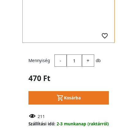
-
+
Mennyiség
db
470 Ft
Kosárba
211
Szállítási idő:
2-3 munkanap (raktárról)