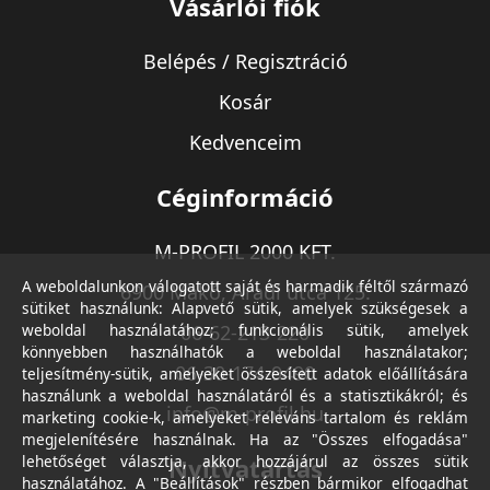
Vásárlói fiók
Belépés / Regisztráció
Kosár
Kedvenceim
Céginformáció
M-PROFIL 2000 KFT.
A weboldalunkon válogatott saját és harmadik féltől származó
6900 Makó, Aradi utca 125.
sütiket használunk: Alapvető sütik, amelyek szükségesek a
weboldal használatához; funkcionális sütik, amelyek
06-62-213-220
könnyebben használhatók a weboldal használatakor;
06-30-174-9490
teljesítmény-sütik, amelyeket összesített adatok előállítására
használunk a weboldal használatáról és a statisztikákról; és
info@m-profil.hu
marketing cookie-k, amelyeket releváns tartalom és reklám
megjelenítésére használnak. Ha az "Összes elfogadása"
lehetőséget választja, akkor hozzájárul az összes sütik
Nyitvatartás
használatához. A "Beállítások" részben bármikor elfogadhat