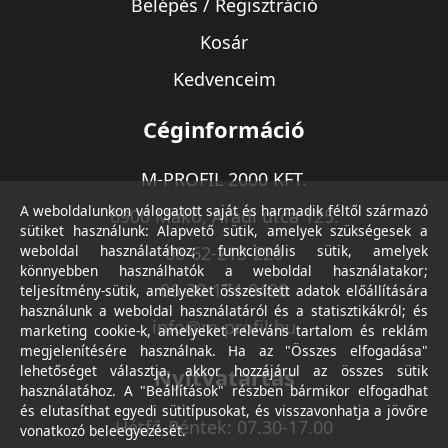
Belépés / Regisztráció
Kosár
Kedvenceim
Céginformáció
M-PROFIL 2000 KFT.
A weboldalunkon válogatott saját és harmadik féltől származó
6900 Makó, Aradi utca 125.
sütiket használunk: Alapvető sütik, amelyek szükségesek a
weboldal használatához; funkcionális sütik, amelyek
06-62-213-220
könnyebben használhatók a weboldal használatakor;
06-30-174-9490
teljesítmény-sütik, amelyeket összesített adatok előállítására
használunk a weboldal használatáról és a statisztikákról; és
info@m-profil.hu
marketing cookie-k, amelyeket releváns tartalom és reklám
megjelenítésére használnak. Ha az "Összes elfogadása"
lehetőséget választja, akkor hozzájárul az összes sütik
Nyitvatartás
használatához. A "Beállítások" részben bármikor elfogadhat
és elutasíthat egyedi sütitípusokat, és visszavonhatja a jövőre
Hétfő-Péntek: 07.30-17.00
vonatkozó beleegyezését.