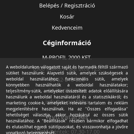
Belépés / Regisztráció
Kosár
Kedvenceim
Céginformáció
M-PROFIL 2000 KFT.
A weboldalunkon válogatott saját és harmadik féltől származó
6900 Makó, Aradi utca 125.
sütiket használunk: Alapvető sütik, amelyek szükségesek a
weboldal használatához; funkcionális sütik, amelyek
06-62-213-220
könnyebben használhatók a weboldal használatakor;
06-30-174-9490
teljesítmény-sütik, amelyeket összesített adatok előállítására
használunk a weboldal használatáról és a statisztikákról; és
info@m-profil.hu
marketing cookie-k, amelyeket releváns tartalom és reklám
megjelenítésére használnak. Ha az "Összes elfogadása"
lehetőséget választja, akkor hozzájárul az összes sütik
Nyitvatartás
használatához. A "Beállítások" részben bármikor elfogadhat
és elutasíthat egyedi sütitípusokat, és visszavonhatja a jövőre
Hétfő-Péntek: 07.30-17.00
vonatkozó beleegyezését.