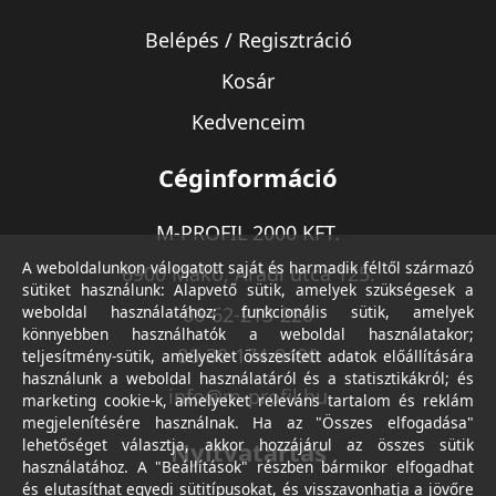
Belépés / Regisztráció
Kosár
Kedvenceim
Céginformáció
M-PROFIL 2000 KFT.
A weboldalunkon válogatott saját és harmadik féltől származó
6900 Makó, Aradi utca 125.
sütiket használunk: Alapvető sütik, amelyek szükségesek a
weboldal használatához; funkcionális sütik, amelyek
06-62-213-220
könnyebben használhatók a weboldal használatakor;
06-30-174-9490
teljesítmény-sütik, amelyeket összesített adatok előállítására
használunk a weboldal használatáról és a statisztikákról; és
info@m-profil.hu
marketing cookie-k, amelyeket releváns tartalom és reklám
megjelenítésére használnak. Ha az "Összes elfogadása"
lehetőséget választja, akkor hozzájárul az összes sütik
Nyitvatartás
használatához. A "Beállítások" részben bármikor elfogadhat
és elutasíthat egyedi sütitípusokat, és visszavonhatja a jövőre