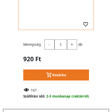
-
+
Mennyiség
db
920 Ft
Kosárba
167
Szállítási idő:
2-3 munkanap (raktárról)