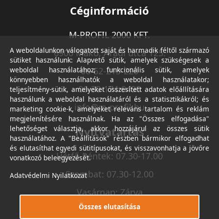
Céginformáció
M-PROFIL 2000 KFT.
A weboldalunkon válogatott saját és harmadik féltől származó
6900 Makó, Aradi utca 125.
sütiket használunk: Alapvető sütik, amelyek szükségesek a
weboldal használatához; funkcionális sütik, amelyek
06-62-213-220
könnyebben használhatók a weboldal használatakor;
06-30-174-9490
teljesítmény-sütik, amelyeket összesített adatok előállítására
használunk a weboldal használatáról és a statisztikákról; és
info@m-profil.hu
marketing cookie-k, amelyeket releváns tartalom és reklám
megjelenítésére használnak. Ha az "Összes elfogadása"
lehetőséget választja, akkor hozzájárul az összes sütik
Nyitvatartás
használatához. A "Beállítások" részben bármikor elfogadhat
és elutasíthat egyedi sütitípusokat, és visszavonhatja a jövőre
Hétfő-Péntek: 07.30-17.00
vonatkozó beleegyezését.
Szombat: 07.30-12.00
Adatvédelmi Nyilatkozat
Vasárnap: Zárva
Összes elutasítása