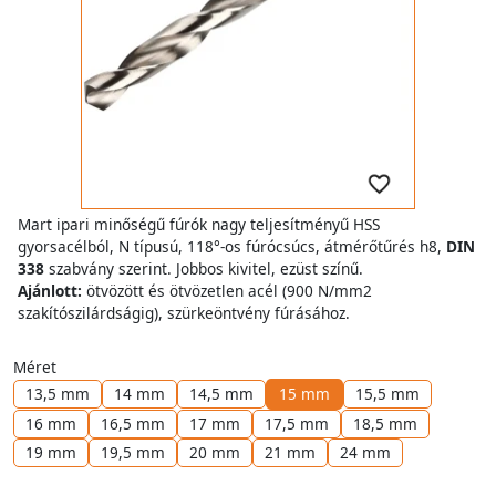
Mart ipari minőségű fúrók nagy teljesítményű HSS
gyorsacélból, N típusú, 118°-os fúrócsúcs, átmérőtűrés h8,
DIN
338
szabvány szerint. Jobbos kivitel, ezüst színű.
Ajánlott:
ötvözött és ötvözetlen acél (900 N/mm2
szakítószilárdságig), szürkeöntvény fúrásához.
Méret
13,5 mm
14 mm
14,5 mm
15 mm
15,5 mm
16 mm
16,5 mm
17 mm
17,5 mm
18,5 mm
19 mm
19,5 mm
20 mm
21 mm
24 mm