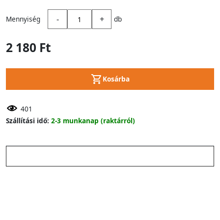
-
+
Mennyiség
db
2 180 Ft
Kosárba
401
Szállítási idő:
2-3 munkanap (raktárról)