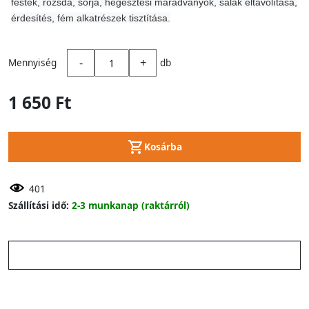
festék, rozsda, sorja, hegesztési maradványok, salak eltávolítása,
érdesítés, fém alkatrészek tisztítása.
-
+
Mennyiség
db
1 650 Ft
Kosárba
401
Szállítási idő:
2-3 munkanap (raktárról)