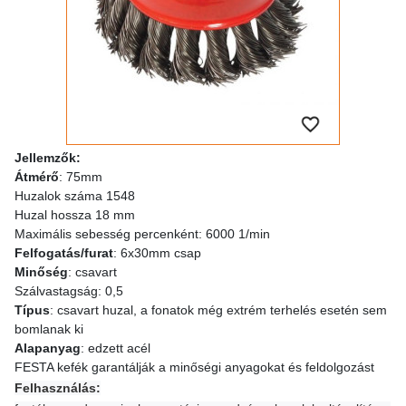
ellemzők:
J
Átmérő
:
mm
75
Huzalok száma 1548
Huzal hossza 18 mm
Maximális sebesség percenként: 6000 1/min
Felfogatás/furat
: 6x30mm csap
Minőség
:
csavart
Szálvastagság:
0,5
Típus
: csavart huzal
,
a fonatok még extrém terhelés esetén sem
bomlanak ki
Alapanyag
: edzett acél
FESTA kefék garantálják a minőségi anyagokat és feldolgozást
Felhasználás: