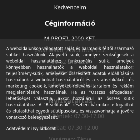
Kedvenceim
Céginformáció
M-PROFIL 2000 KFT.
A weboldalunkon válogatott saját és harmadik féltől származó
6900 Makó, Aradi utca 125.
sütiket használunk: Alapvető sütik, amelyek szükségesek a
weboldal használatához; funkcionális sütik, amelyek
06-62-213-220
könnyebben használhatók a weboldal használatakor;
06-30-174-9490
teljesítmény-sütik, amelyeket összesített adatok előállítására
használunk a weboldal használatáról és a statisztikákról; és
info@m-profil.hu
marketing cookie-k, amelyeket releváns tartalom és reklám
megjelenítésére használnak. Ha az "Összes elfogadása"
lehetőséget választja, akkor hozzájárul az összes sütik
Nyitvatartás
használatához. A "Beállítások" részben bármikor elfogadhat
és elutasíthat egyedi sütitípusokat, és visszavonhatja a jövőre
Hétfő-Péntek: 07.30-17.00
vonatkozó beleegyezését.
Szombat: 07.30-12.00
Adatvédelmi Nyilatkozat
Vasárnap: Zárva