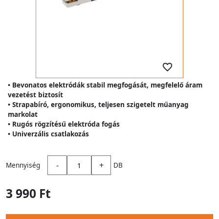
• Bevonatos elektródák stabil megfogását, megfelelő áram
vezetést biztosít
• Strapabíró, ergonomikus, teljesen szigetelt műanyag
markolat
• Rugós rögzítésű elektróda fogás
• Univerzális csatlakozás
-
+
Mennyiség
DB
3 990 Ft