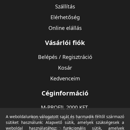
Szállítás
Elérhetőség
Online elállás
Vásárlói fiók
Belépés / Regisztráció
Kosár
Kedvenceim
Céginformáció
M-PROFIL 2000 KFT.
A weboldalunkon válogatott saját és harmadik féltől származó
6900 Makó, Aradi utca 125.
sütiket használunk: Alapvető sütik, amelyek szükségesek a
weboldal használatához; funkcionális sütik, amelyek
06-62-213-220