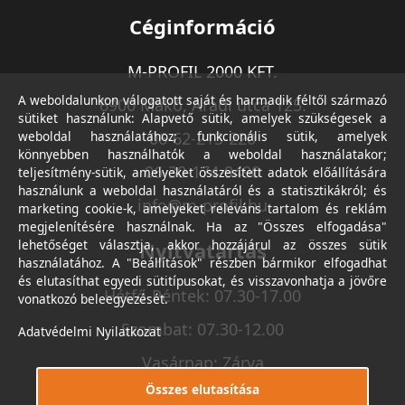
Céginformáció
M-PROFIL 2000 KFT.
A weboldalunkon válogatott saját és harmadik féltől származó
6900 Makó, Aradi utca 125.
sütiket használunk: Alapvető sütik, amelyek szükségesek a
weboldal használatához; funkcionális sütik, amelyek
06-62-213-220
könnyebben használhatók a weboldal használatakor;
06-30-174-9490
teljesítmény-sütik, amelyeket összesített adatok előállítására
használunk a weboldal használatáról és a statisztikákról; és
info@m-profil.hu
marketing cookie-k, amelyeket releváns tartalom és reklám
megjelenítésére használnak. Ha az "Összes elfogadása"
lehetőséget választja, akkor hozzájárul az összes sütik
Nyitvatartás
használatához. A "Beállítások" részben bármikor elfogadhat
és elutasíthat egyedi sütitípusokat, és visszavonhatja a jövőre
Hétfő-Péntek: 07.30-17.00
vonatkozó beleegyezését.
Szombat: 07.30-12.00
Adatvédelmi Nyilatkozat
Vasárnap: Zárva
Összes elutasítása