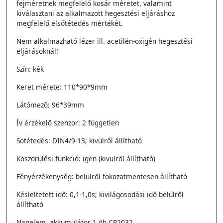
fejméretnek megfelelő kosár méretet, valamint
kiválasztani az alkalmazott hegesztési eljáráshoz
megfelelő elsötétedés mértékét.
Nem alkalmazható lézer ill. acetilén-oxigén hegesztési
eljárásoknál!
Szín: kék
Keret mérete: 110*90*9mm
Látómező: 96*39mm
Ív érzékelő szenzor: 2 független
Sötétedés: DIN4/9-13; kivülről állítható
Köszörülési funkció: igen (kivülről állítható)
Fényérzékenység: belülről fokozatmentesen állítható
Késleltetett idő: 0,1-1,0s; kivilágosodási idő belülről
állítható
Napelem, akkumulátor 1 db CR2032