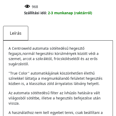
968
Szállítási idő:
2-3 munkanap (raktárról)
Leírás
A Centroweld automata sötétedésű hegesztő
fejpajzs,normál hegesztési körülmények között védi a
szemet, arcot a szikráktól, fröcskölésektől és az erős
sugárzástól.
"True Color" automatikájának köszönhetően élethű
színekkel láttatja a megmunkálandó felületet hegesztés
közben is, a klasszikus zöld árnyalatos látvány helyett.
Az automata sötétedésű filter az ívhúzás hatására vált
világosból sötétbe, illetve a hegesztés befejezése után
vissza.
A használathoz nem kell egyebet tenni, csak beállítani a