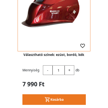
Választható színek: ezüst, bordó, kék
-
+
Mennyiség
db
7 990 Ft
Kosárba