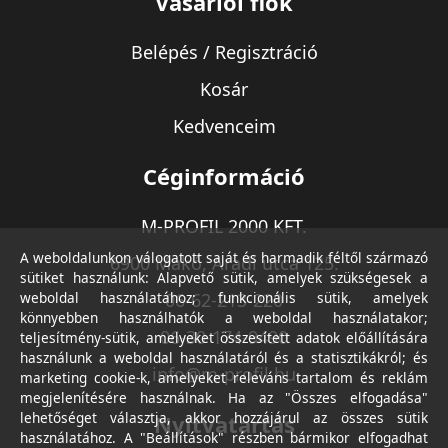
Vásárlói fiók
Belépés / Regisztráció
Kosár
Kedvenceim
Céginformáció
M-PROFIL 2000 KFT.
A weboldalunkon válogatott saját és harmadik féltől származó
6900 Makó, Aradi utca 125.
sütiket használunk: Alapvető sütik, amelyek szükségesek a
weboldal használatához; funkcionális sütik, amelyek
06-62-213-220
könnyebben használhatók a weboldal használatakor;
06-30-174-9490
teljesítmény-sütik, amelyeket összesített adatok előállítására
használunk a weboldal használatáról és a statisztikákról; és
info@m-profil.hu
marketing cookie-k, amelyeket releváns tartalom és reklám
megjelenítésére használnak. Ha az "Összes elfogadása"
lehetőséget választja, akkor hozzájárul az összes sütik
Nyitvatartás
használatához. A "Beállítások" részben bármikor elfogadhat