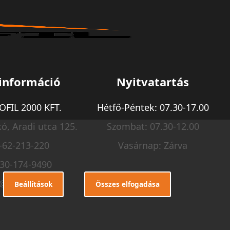
információ
Nyitvatartás
FIL 2000 KFT.
Hétfő-Péntek: 07.30-17.00
ó, Aradi utca 125.
Szombat: 07.30-12.00
-62-213-220
Vasárnap: Zárva
-30-174-9490
o@m-profil.hu
Beállítások
Összes elfogadása