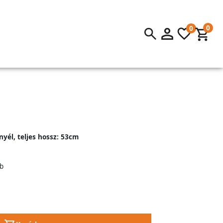
0
0
 nyél, teljes hossz: 53cm
b