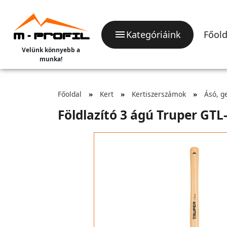
Kategóriáink
Főold
Velünk könnyebb a
munka!
Főoldal
Kert
Kertiszerszámok
Ásó, g
Földlazító 3 ágú Truper GTL