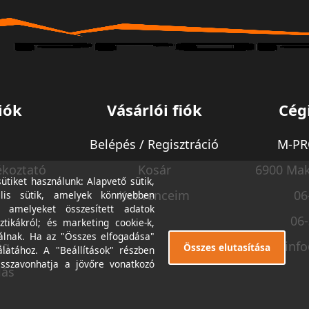
iók
Vásárlói fiók
Cég
Belépés / Regisztráció
M-PRO
ékoztató
Kosár
6900 Mak
tiket használunk: Alapvető sütik,
Kedvenceim
06
lis sütik, amelyek könnyebben
, amelyeket összesített adatok
06
ztikákról; és marketing cookie-k,
álnak. Ha az "Összes elfogadása"
ég
inf
Összes elutasítása
álatához. A "Beállítások" részben
isszavonhatja a jövőre vonatkozó
lás