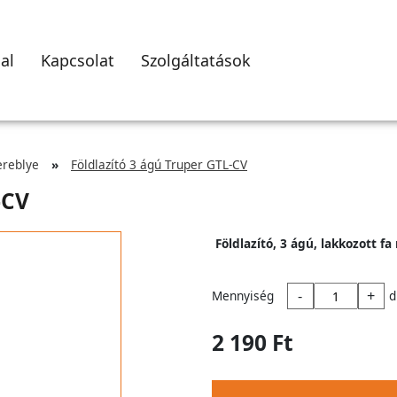
al
Kapcsolat
Szolgáltatások
ereblye
Földlazító 3 ágú Truper GTL-CV
-CV
Földlazító, 3 ágú, lakkozott fa
-
+
Mennyiség
d
2 190 Ft