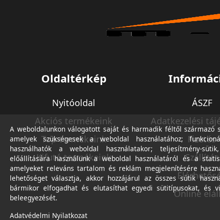
Oldaltérkép
Informác
Nyitóoldal
ÁSZF
Akciós termékeink
Adatkezelési táj
A weboldalunkon válogatott saját és harmadik féltől származó sü
Top termékeink
Fizetés
amelyek szükségesek a weboldal használatához; funkcioná
használhatók a weboldal használatakor; teljesítmény-sütik
Kifutó termékeink
Szállítás
előállítására használunk a weboldal használatáról és a statis
amelyeket releváns tartalom és reklám megjelenítésére haszn
Elérhetős
lehetőséget választja, akkor hozzájárul az összes sütik haszn
bármikor elfogadhat és elutasíthat egyedi sütitípusokat, és v
Online elál
beleegyezését.
Adatvédelmi Nyilatkozat