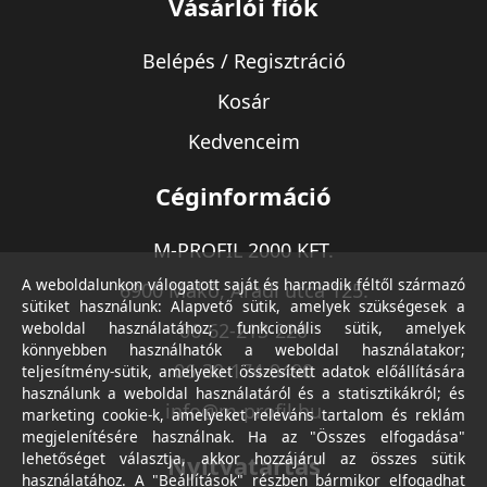
Vásárlói fiók
Belépés / Regisztráció
Kosár
Kedvenceim
Céginformáció
M-PROFIL 2000 KFT.
A weboldalunkon válogatott saját és harmadik féltől származó
6900 Makó, Aradi utca 125.
sütiket használunk: Alapvető sütik, amelyek szükségesek a
weboldal használatához; funkcionális sütik, amelyek
06-62-213-220
könnyebben használhatók a weboldal használatakor;
06-30-174-9490
teljesítmény-sütik, amelyeket összesített adatok előállítására
használunk a weboldal használatáról és a statisztikákról; és
info@m-profil.hu
marketing cookie-k, amelyeket releváns tartalom és reklám
megjelenítésére használnak. Ha az "Összes elfogadása"
lehetőséget választja, akkor hozzájárul az összes sütik
Nyitvatartás
használatához. A "Beállítások" részben bármikor elfogadhat