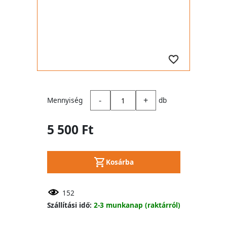
-
+
Mennyiség
db
5 500 Ft
Kosárba
152
Szállítási idő:
2-3 munkanap (raktárról)