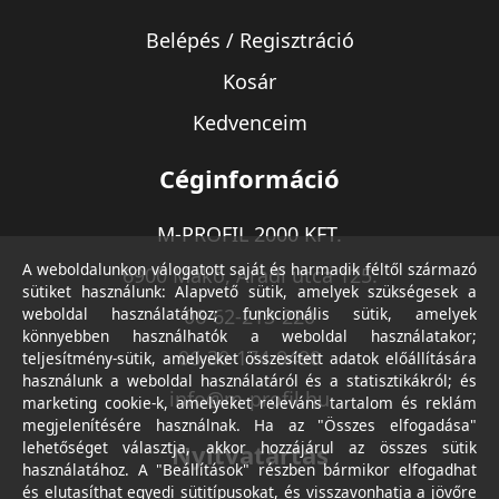
Belépés / Regisztráció
Kosár
Kedvenceim
Céginformáció
M-PROFIL 2000 KFT.
A weboldalunkon válogatott saját és harmadik féltől származó
6900 Makó, Aradi utca 125.
sütiket használunk: Alapvető sütik, amelyek szükségesek a
weboldal használatához; funkcionális sütik, amelyek
06-62-213-220
könnyebben használhatók a weboldal használatakor;
06-30-174-9490
teljesítmény-sütik, amelyeket összesített adatok előállítására
használunk a weboldal használatáról és a statisztikákról; és
info@m-profil.hu
marketing cookie-k, amelyeket releváns tartalom és reklám
megjelenítésére használnak. Ha az "Összes elfogadása"
lehetőséget választja, akkor hozzájárul az összes sütik
Nyitvatartás
használatához. A "Beállítások" részben bármikor elfogadhat
és elutasíthat egyedi sütitípusokat, és visszavonhatja a jövőre