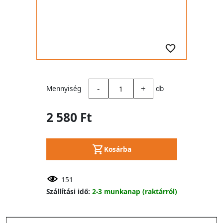
-
+
Mennyiség
db
2 580 Ft
Kosárba
151
Szállítási idő:
2-3 munkanap (raktárról)