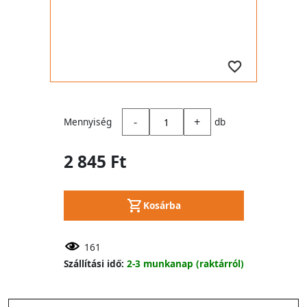
-
+
Mennyiség
db
2 845 Ft
Kosárba
161
Szállítási idő:
2-3 munkanap (raktárról)