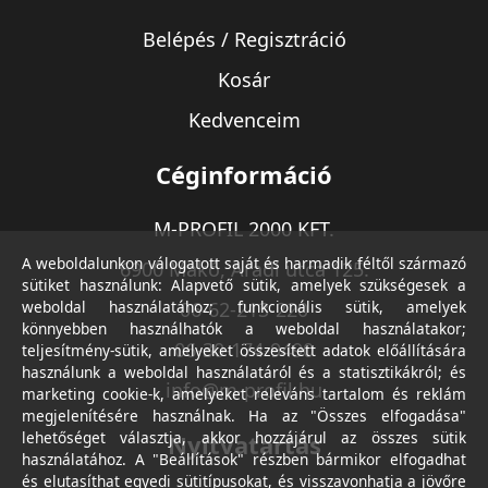
Belépés / Regisztráció
Kosár
Kedvenceim
Céginformáció
M-PROFIL 2000 KFT.
A weboldalunkon válogatott saját és harmadik féltől származó
6900 Makó, Aradi utca 125.
sütiket használunk: Alapvető sütik, amelyek szükségesek a
weboldal használatához; funkcionális sütik, amelyek
06-62-213-220
könnyebben használhatók a weboldal használatakor;
06-30-174-9490
teljesítmény-sütik, amelyeket összesített adatok előállítására
használunk a weboldal használatáról és a statisztikákról; és
info@m-profil.hu
marketing cookie-k, amelyeket releváns tartalom és reklám
megjelenítésére használnak. Ha az "Összes elfogadása"
lehetőséget választja, akkor hozzájárul az összes sütik
Nyitvatartás
használatához. A "Beállítások" részben bármikor elfogadhat
és elutasíthat egyedi sütitípusokat, és visszavonhatja a jövőre