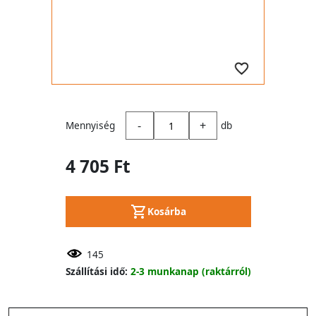
-
+
Mennyiség
db
4 705 Ft
Kosárba
145
Szállítási idő:
2-3 munkanap (raktárról)