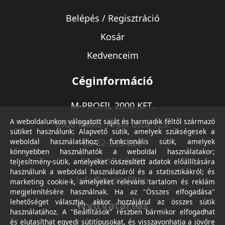
Belépés / Regisztráció
Kosár
Kedvenceim
Céginformáció
M-PROFIL 2000 KFT.
A weboldalunkon válogatott saját és harmadik féltől származó
6900 Makó, Aradi utca 125.
sütiket használunk: Alapvető sütik, amelyek szükségesek a
weboldal használatához; funkcionális sütik, amelyek
06-62-213-220
könnyebben használhatók a weboldal használatakor;
06-30-174-9490
teljesítmény-sütik, amelyeket összesített adatok előállítására
használunk a weboldal használatáról és a statisztikákról; és
info@m-profil.hu
marketing cookie-k, amelyeket releváns tartalom és reklám
megjelenítésére használnak. Ha az "Összes elfogadása"
lehetőséget választja, akkor hozzájárul az összes sütik
Nyitvatartás
használatához. A "Beállítások" részben bármikor elfogadhat
és elutasíthat egyedi sütitípusokat, és visszavonhatja a jövőre