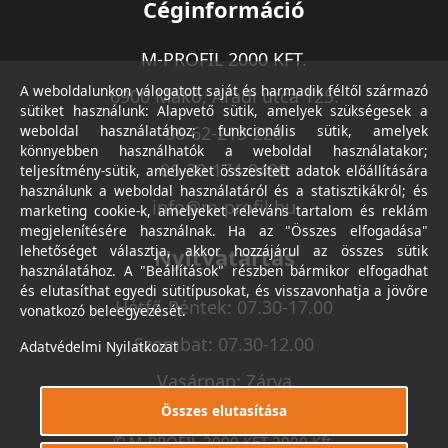
Céginformáció
M-PROFIL 2000 KFT.
A weboldalunkon válogatott saját és harmadik féltől származó
6900 Makó, Aradi utca 125.
sütiket használunk: Alapvető sütik, amelyek szükségesek a
weboldal használatához; funkcionális sütik, amelyek
06-62-213-220
könnyebben használhatók a weboldal használatakor;
06-30-174-9490
teljesítmény-sütik, amelyeket összesített adatok előállítására
használunk a weboldal használatáról és a statisztikákról; és
info@m-profil.hu
marketing cookie-k, amelyeket releváns tartalom és reklám
megjelenítésére használnak. Ha az "Összes elfogadása"
lehetőséget választja, akkor hozzájárul az összes sütik
Nyitvatartás
használatához. A "Beállítások" részben bármikor elfogadhat
és elutasíthat egyedi sütitípusokat, és visszavonhatja a jövőre
Hétfő-Péntek: 07.30-17.00
vonatkozó beleegyezését.
Szombat: 07.30-12.00
Adatvédelmi Nyilatkozat
Vasárnap: Zárva
Összes elutasítása
© M-PROFIL 2000 KFT 2000 Kft.