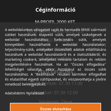
Céginformáció
M-PROFIL 2000 KFT.
A weboldalunkon válogatott saját és harmadik féltől származó
6900 Makó, Aradi utca 125.
sütiket használunk: Alapvető sütik, amelyek szükségesek a
weboldal használatához; funkcionális sütik, amelyek
06-62-213-220
könnyebben használhatók a weboldal használatakor;
06-30-174-9490
teljesítmény-sütik, amelyeket összesített adatok előállítására
használunk a weboldal használatáról és a statisztikákról; és
info@m-profil.hu
marketing cookie-k, amelyeket releváns tartalom és reklám
megjelenítésére használnak. Ha az "Összes elfogadása"
lehetőséget választja, akkor hozzájárul az összes sütik
Nyitvatartás
használatához. A "Beállítások" részben bármikor elfogadhat
és elutasíthat egyedi sütitípusokat, és visszavonhatja a jövőre
Hétfő-Péntek: 07.30-17.00
vonatkozó beleegyezését.
Szombat: 07.30-12.00
Adatvédelmi Nyilatkozat
Vasárnap: Zárva
Összes elutasítása