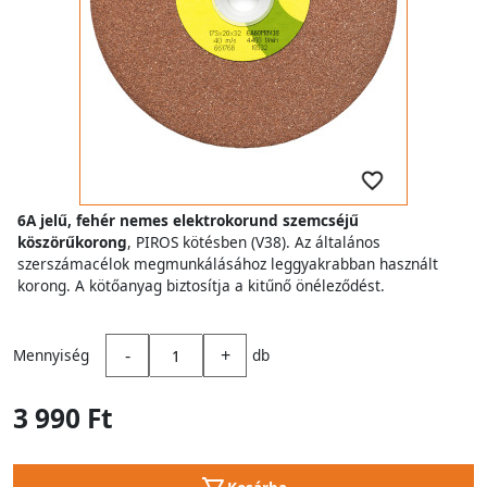
6A jelű, fehér nemes elektrokorund szemcséjű
köszörűkorong
, PIROS kötésben (V38). Az általános
szerszámacélok megmunkálásához leggyakrabban használt
korong. A kötőanyag biztosítja a kitűnő önéleződést.
-
+
Mennyiség
db
3 990 Ft