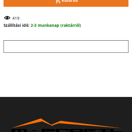
Kosárba
419
Szállítási idő:
2-3 munkanap (raktárról)