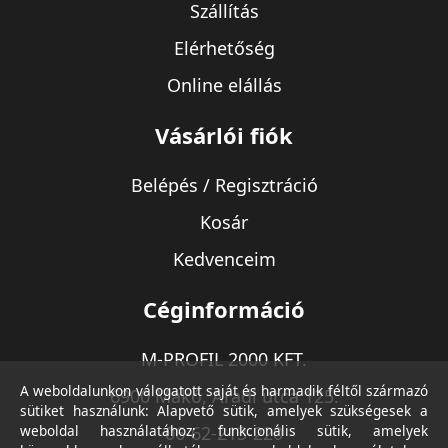
Szállítás
Elérhetőség
Online elállás
Vásárlói fiók
Belépés / Regisztráció
Kosár
Kedvenceim
Céginformáció
M-PROFIL 2000 KFT.
A weboldalunkon válogatott saját és harmadik féltől származó
6900 Makó, Aradi utca 125.
sütiket használunk: Alapvető sütik, amelyek szükségesek a
weboldal használatához; funkcionális sütik, amelyek
06-62-213-220