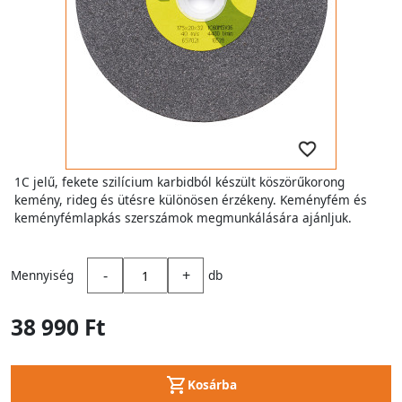
1C jelű, fekete szilícium karbidból készült köszörűkorong
kemény, rideg és ütésre különösen érzékeny. Keményfém és
keményfémlapkás szerszámok megmunkálására ajánljuk.
-
+
Mennyiség
db
38 990 Ft
Kosárba