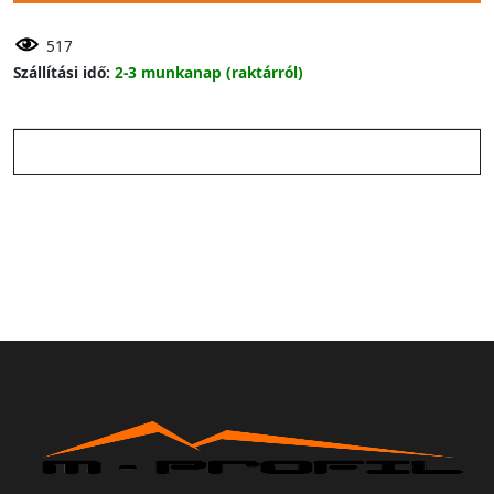
517
Szállítási idő:
2-3 munkanap (raktárról)