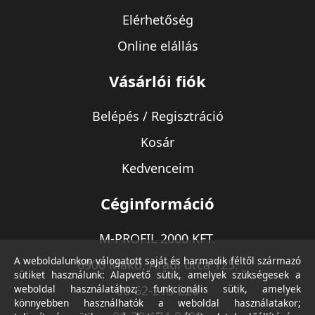
Elérhetőség
Online elállás
Vásárlói fiók
Belépés / Regisztráció
Kosár
Kedvenceim
Céginformáció
M-PROFIL 2000 KFT.
A weboldalunkon válogatott saját és harmadik féltől származó
6900 Makó, Aradi utca 125.
sütiket használunk: Alapvető sütik, amelyek szükségesek a
weboldal használatához; funkcionális sütik, amelyek
06-62-213-220
könnyebben használhatók a weboldal használatakor;