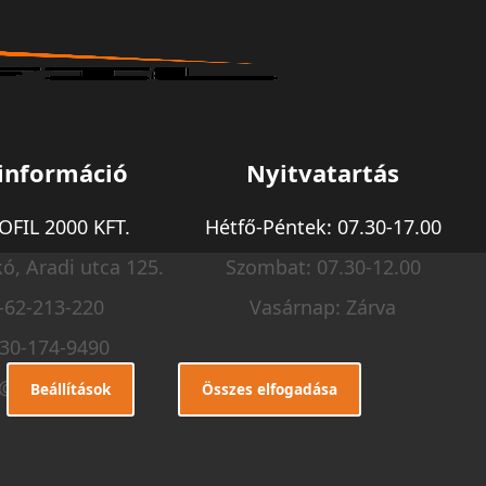
információ
Nyitvatartás
FIL 2000 KFT.
Hétfő-Péntek: 07.30-17.00
ó, Aradi utca 125.
Szombat: 07.30-12.00
-62-213-220
Vasárnap: Zárva
-30-174-9490
o@m-profil.hu
Beállítások
Összes elfogadása