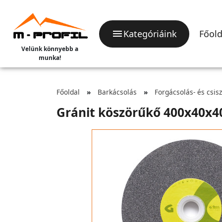
Kategóriáink
Főold
Velünk könnyebb a
munka!
Főoldal
Barkácsolás
Forgácsolás- és csis
Gránit köszörűkő 400x40x4