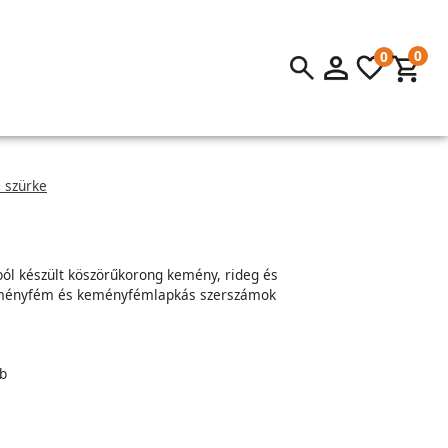
0
0
 szürke
dból készült köszörűkorong kemény, rideg és
eményfém és keményfémlapkás szerszámok
b