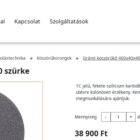
al
Kapcsolat
Szolgáltatások
zolástechnika
Köszörűkorongok
Gránit köszörűkő 400x40x40
0 szürke
1C jelű, fekete szilícium karbi
ütésre különösen érzékeny. K
megmunkálására ajánljuk.
-
+
Mennyiség
d
38 900 Ft