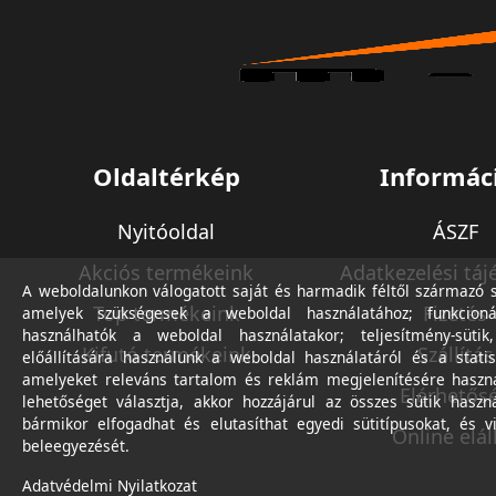
Oldaltérkép
Informác
Nyitóoldal
ÁSZF
Akciós termékeink
Adatkezelési táj
A weboldalunkon válogatott saját és harmadik féltől származó sü
Top termékeink
Fizetés
amelyek szükségesek a weboldal használatához; funkcioná
használhatók a weboldal használatakor; teljesítmény-sütik
Kifutó termékeink
Szállítás
előállítására használunk a weboldal használatáról és a statis
amelyeket releváns tartalom és reklám megjelenítésére haszn
Elérhetős
lehetőséget választja, akkor hozzájárul az összes sütik haszn
bármikor elfogadhat és elutasíthat egyedi sütitípusokat, és v
Online elál
beleegyezését.
Adatvédelmi Nyilatkozat