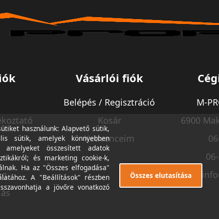
iók
Vásárlói fiók
Cég
Belépés / Regisztráció
M-PRO
ékoztató
Kosár
6900 Mak
tiket használunk: Alapvető sütik,
Kedvenceim
06
lis sütik, amelyek könnyebben
, amelyeket összesített adatok
06
ztikákról; és marketing cookie-k,
álnak. Ha az "Összes elfogadása"
ég
inf
Összes elutasítása
álatához. A "Beállítások" részben
isszavonhatja a jövőre vonatkozó
lás