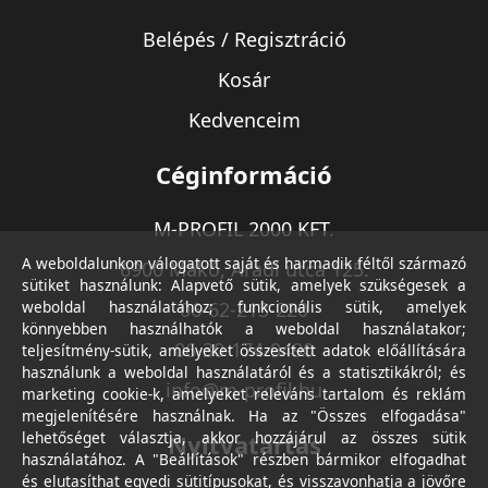
Belépés / Regisztráció
Kosár
Kedvenceim
Céginformáció
M-PROFIL 2000 KFT.
A weboldalunkon válogatott saját és harmadik féltől származó
6900 Makó, Aradi utca 125.
sütiket használunk: Alapvető sütik, amelyek szükségesek a
weboldal használatához; funkcionális sütik, amelyek
06-62-213-220
könnyebben használhatók a weboldal használatakor;
06-30-174-9490
teljesítmény-sütik, amelyeket összesített adatok előállítására
használunk a weboldal használatáról és a statisztikákról; és
info@m-profil.hu
marketing cookie-k, amelyeket releváns tartalom és reklám
megjelenítésére használnak. Ha az "Összes elfogadása"
lehetőséget választja, akkor hozzájárul az összes sütik
Nyitvatartás
használatához. A "Beállítások" részben bármikor elfogadhat
és elutasíthat egyedi sütitípusokat, és visszavonhatja a jövőre