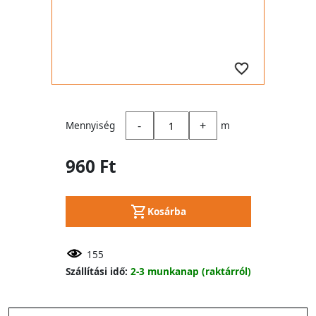
-
+
Mennyiség
m
960 Ft
Kosárba
155
Szállítási idő:
2-3 munkanap (raktárról)