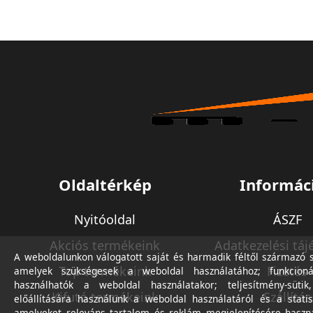
Oldaltérkép
Informác
Nyitóoldal
ÁSZF
Akciós termékeink
Adatkezelési táj
A weboldalunkon válogatott saját és harmadik féltől származó sü
Top termékeink
Fizetés
amelyek szükségesek a weboldal használatához; funkcioná
használhatók a weboldal használatakor; teljesítmény-sütik
Kifutó termékeink
Szállítás
előállítására használunk a weboldal használatáról és a statis
amelyeket releváns tartalom és reklám megjelenítésére haszn