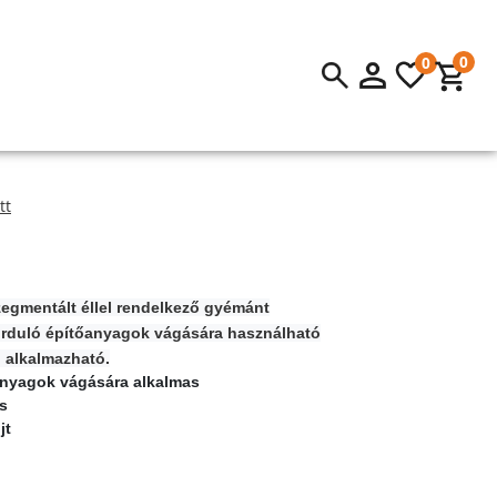
0
0
tt
zegmentált éllel rendelkező gyémánt
orduló építőanyagok vágására használható
 alkalmazható.
anyagok vágására alkalmas
s
jt