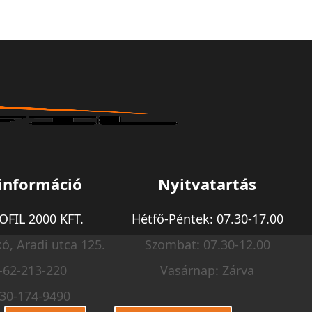
információ
Nyitvatartás
FIL 2000 KFT.
Hétfő-Péntek: 07.30-17.00
ó, Aradi utca 125.
Szombat: 07.30-12.00
-62-213-220
Vasárnap: Zárva
-30-174-9490