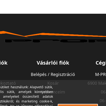
iók
Vásárlói fiók
Cég
Belépés / Regisztráció
M-PRO
ékoztató
Kosár
6900 Mak
tiket használunk: Alapvető sütik,
Kedvenceim
06
lis sütik, amelyek könnyebben
, amelyeket összesített adatok
06
ztikákról; és marketing cookie-k,
álnak. Ha az "Összes elfogadása"