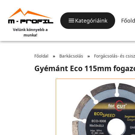
Kategóriáink
Főold
Velünk könnyebb a
munka!
Főoldal
Barkácsolás
Forgácsolás- és csis
Gyémánt Eco 115mm fogaz