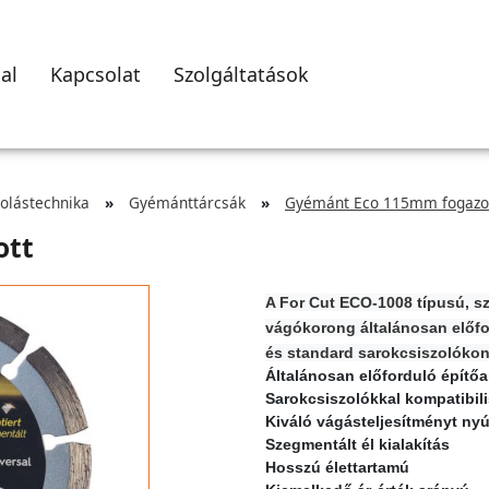
al
Kapcsolat
Szolgáltatások
zolástechnika
Gyémánttárcsák
Gyémánt Eco 115mm fogazo
ott
A For Cut ECO-1008 típusú, s
vágókorong általánosan előf
és standard sarokcsiszolókon
Általánosan előforduló építő
Sarokcsiszolókkal kompatibili
Kiváló vágásteljesítményt nyú
Szegmentált él kialakítás
Hosszú élettartamú