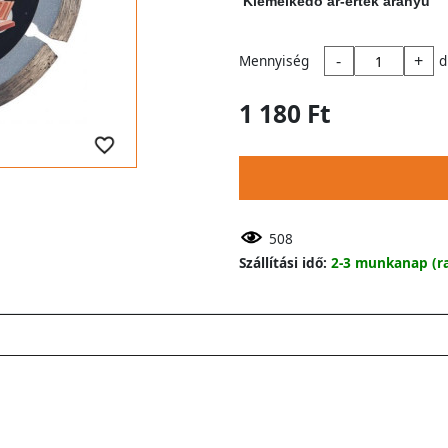
Kiemelkedő ár-érték arányú
-
+
Mennyiség
d
1 180 Ft
508
Szállítási idő:
2-3 munkanap (ra