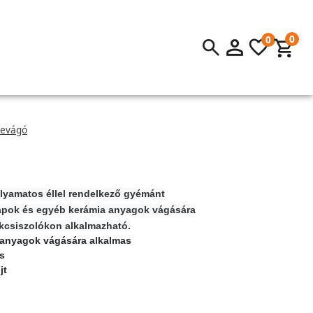
0
0
evágó
lyamatos éllel rendelkező gyémánt
pok és egyéb kerámia anyagok vágására
kcsiszolókon alkalmazható.
 anyagok vágására alkalmas
s
jt