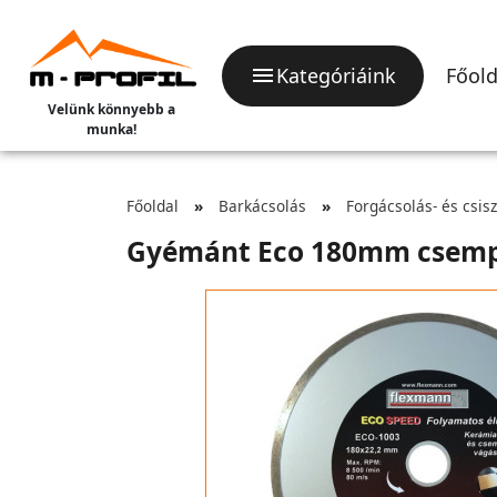
Kategóriáink
Főold
Velünk könnyebb a
munka!
Főoldal
Barkácsolás
Forgácsolás- és csis
Gyémánt Eco 180mm csem