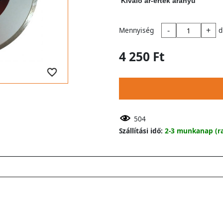
Kiváló ár-érték arányú
-
+
Mennyiség
d
4 250 Ft
504
Szállítási idő:
2-3 munkanap (ra