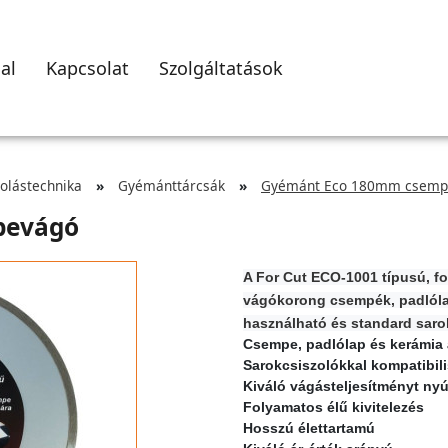
al
Kapcsolat
Szolgáltatások
zolástechnika
Gyémánttárcsák
Gyémánt Eco 180mm csemp
pevágó
A For Cut ECO-1001 típusú,
fo
vágókorong csempék, padlóla
használható
és standard saro
Csempe, padlólap és kerámia
Sarokcsiszolókkal kompatibili
Kiváló vágásteljesítményt nyú
Folyamatos élű kivitelezés
Hosszú élettartamú