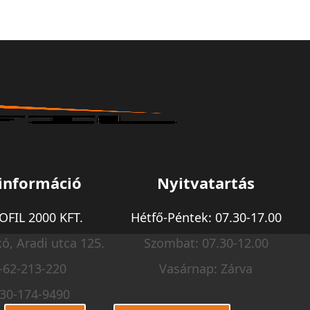
információ
Nyitvatartás
FIL 2000 KFT.
Hétfő-Péntek: 07.30-17.00
ó, Aradi utca 125.
Szombat: 07.30-12.00
-62-213-220
Vasárnap: Zárva
-30-174-9490