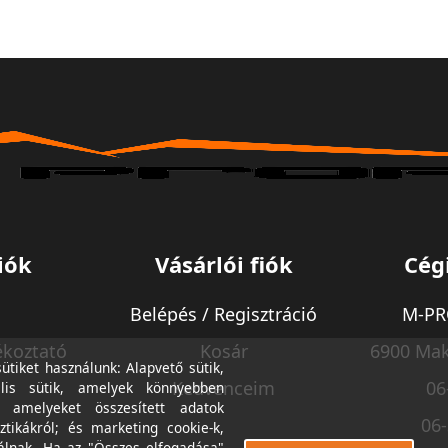
iók
Vásárlói fiók
Cég
Belépés / Regisztráció
M-PRO
ékoztató
Kosár
6900 Mak
tiket használunk: Alapvető sütik,
Kedvenceim
06
lis sütik, amelyek könnyebben
, amelyeket összesített adatok
06
ztikákról; és marketing cookie-k,
álnak. Ha az "Összes elfogadása"