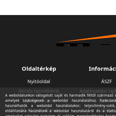
Oldaltérkép
Informác
Nyitóoldal
ÁSZF
Akciós termékeink
Adatkezelési táj
A weboldalunkon válogatott saját és harmadik féltől származó sü
Top termékeink
Fizetés
amelyek szükségesek a weboldal használatához; funkcioná
használhatók a weboldal használatakor; teljesítmény-sütik
Kifutó termékeink
Szállítás
előállítására használunk a weboldal használatáról és a statis
amelyeket releváns tartalom és reklám megjelenítésére haszn