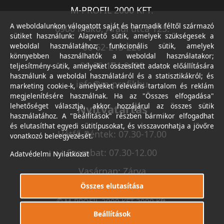
M-PROFIL 2000 KFT.
A weboldalunkon válogatott saját és harmadik féltől származó
6900 Makó, Aradi utca 125.
sütiket használunk: Alapvető sütik, amelyek szükségesek a
weboldal használatához; funkcionális sütik, amelyek
06-62-213-220
könnyebben használhatók a weboldal használatakor;
06-30-174-9490
teljesítmény-sütik, amelyeket összesített adatok előállítására
használunk a weboldal használatáról és a statisztikákról; és
info@m-profil.hu
marketing cookie-k, amelyeket releváns tartalom és reklám
megjelenítésére használnak. Ha az "Összes elfogadása"
lehetőséget választja, akkor hozzájárul az összes sütik
Nyitvatartás
használatához. A "Beállítások" részben bármikor elfogadhat
és elutasíthat egyedi sütitípusokat, és visszavonhatja a jövőre
Hétfő-Péntek: 07.30-17.00
vonatkozó beleegyezését.
Szombat: 07.30-12.00
Adatvédelmi Nyilatkozat
Vasárnap: Zárva
Összes elutasítása
© M-PROFIL 2000 KFT 2000 Kft.
Minden jog fenntartva.
Beállítások
Készítette
I.T.C. Kft.