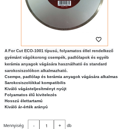
A For Cut ECO-1001 típusú,
folyamatos éllel rendelkező
gyémánt vágókorong csempék, padlólapok és egyéb
kerámia anyagok vágására használható
és standard
sarokcsiszolókon alkalmazható.
Csempe, padlólap és kerámia anyagok vágására alkalmas
Sarokcsiszolókkal kompatibilis
Kiváló vágásteljesítményt nyújt
Folyamatos élű kivitelezés
Hosszú élettartamú
Kiváló ár-érték arányú
-
+
Mennyiség
db