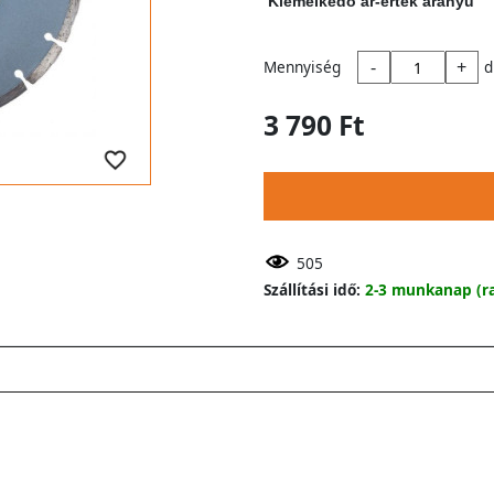
Kiemelkedő ár-érték arányú
-
+
Mennyiség
d
3 790 Ft
505
Szállítási idő:
2-3 munkanap (ra