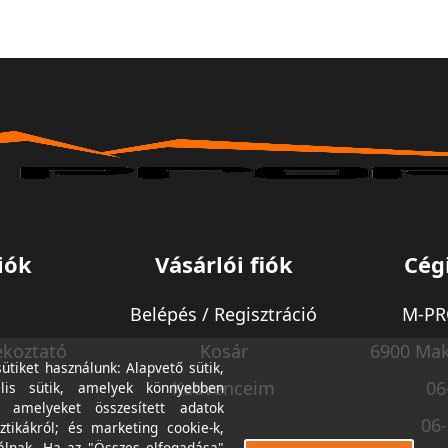
iók
Vásárlói fiók
Cég
Belépés / Regisztráció
M-PRO
ékoztató
Kosár
6900 Mak
tiket használunk: Alapvető sütik,
Kedvenceim
06
lis sütik, amelyek könnyebben
, amelyeket összesített adatok
06
ztikákról; és marketing cookie-k,
álnak. Ha az "Összes elfogadása"