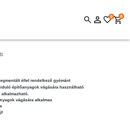
0
0
tt
zegmentált éllel rendelkező gyémánt
orduló építőanyagok vágására használható
 alkalmazható.
anyagok vágására alkalmas
s
jt