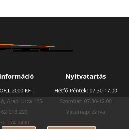
információ
Nyitvatartás
FIL 2000 KFT.
Hétfő-Péntek: 07.30-17.00
ó, Aradi utca 125.
Szombat: 07.30-12.00
-62-213-220
Vasárnap: Zárva
-30-174-9490