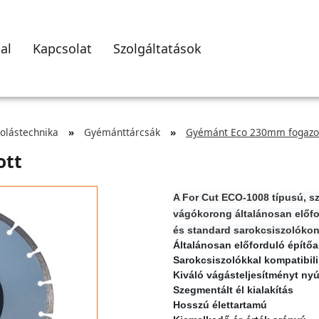
al
Kapcsolat
Szolgáltatások
zolástechnika
Gyémánttárcsák
Gyémánt Eco 230mm fogazo
ott
A For Cut ECO-1008 típusú, s
vágókorong általánosan előf
és standard sarokcsiszolókon
Általánosan előforduló építő
Sarokcsiszolókkal kompatibili
Kiváló vágásteljesítményt nyú
Szegmentált él kialakítás
Hosszú élettartamú