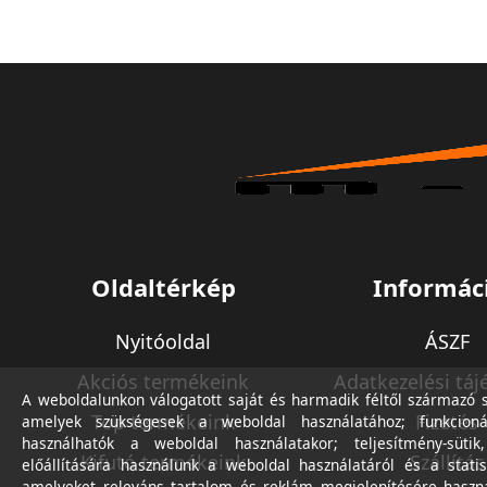
Oldaltérkép
Informác
Nyitóoldal
ÁSZF
Akciós termékeink
Adatkezelési táj
A weboldalunkon válogatott saját és harmadik féltől származó sü
Top termékeink
Fizetés
amelyek szükségesek a weboldal használatához; funkcioná
használhatók a weboldal használatakor; teljesítmény-sütik
Kifutó termékeink
Szállítás
előállítására használunk a weboldal használatáról és a statis
amelyeket releváns tartalom és reklám megjelenítésére haszn