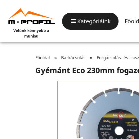
Kategóriáink
Főold
Velünk könnyebb a
munka!
Főoldal
Barkácsolás
Forgácsolás- és csis
Gyémánt Eco 230mm fogaz