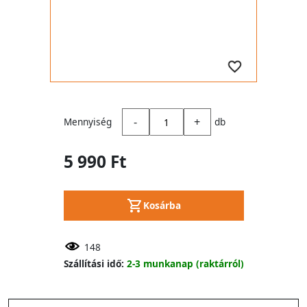
-
+
Mennyiség
db
5 990 Ft
Kosárba
148
Szállítási idő:
2-3 munkanap (raktárról)