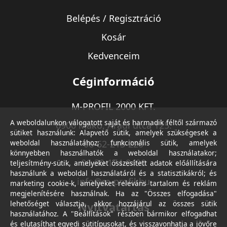
Belépés / Regisztráció
Kosár
Kedvenceim
Céginformáció
M-PROFIL 2000 KFT.
A weboldalunkon válogatott saját és harmadik féltől származó
6900 Makó, Aradi utca 125.
sütiket használunk: Alapvető sütik, amelyek szükségesek a
weboldal használatához; funkcionális sütik, amelyek
06-62-213-220
könnyebben használhatók a weboldal használatakor;
06-30-174-9490
teljesítmény-sütik, amelyeket összesített adatok előállítására
használunk a weboldal használatáról és a statisztikákról; és
info@m-profil.hu
marketing cookie-k, amelyeket releváns tartalom és reklám
megjelenítésére használnak. Ha az "Összes elfogadása"
lehetőséget választja, akkor hozzájárul az összes sütik
Nyitvatartás
használatához. A "Beállítások" részben bármikor elfogadhat
és elutasíthat egyedi sütitípusokat, és visszavonhatja a jövőre