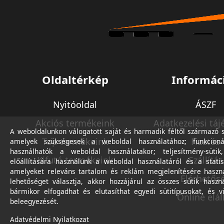
Oldaltérkép
Informác
Nyitóoldal
ÁSZF
Akciós termékeink
Adatkezelési táj
A weboldalunkon válogatott saját és harmadik féltől származó sü
Top termékeink
Fizetés
amelyek szükségesek a weboldal használatához; funkcioná
használhatók a weboldal használatakor; teljesítmény-sütik
Kifutó termékeink
Szállítás
előállítására használunk a weboldal használatáról és a statis
amelyeket releváns tartalom és reklám megjelenítésére haszn
Elérhetős
lehetőséget választja, akkor hozzájárul az összes sütik haszn
bármikor elfogadhat és elutasíthat egyedi sütitípusokat, és v
Online elál
beleegyezését.
Adatvédelmi Nyilatkozat