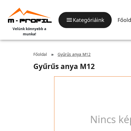
Kategóriáink
Főold
Velünk könnyebb a
munka!
Főoldal
Gyűrűs anya M12
Gyűrűs anya M12
Nincs ké