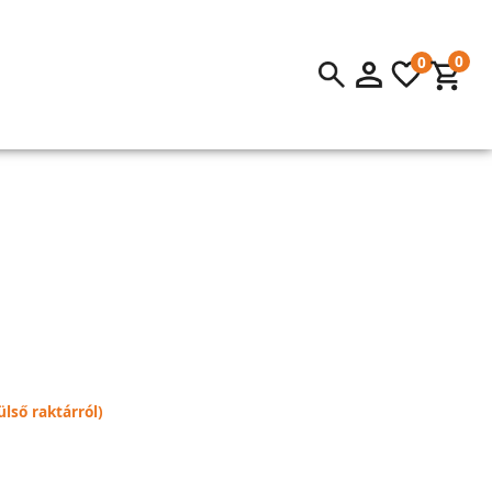
0
0
lső raktárról)