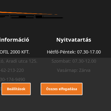
információ
Nyitvatartás
FIL 2000 KFT.
Hétfő-Péntek: 07.30-17.00
ó, Aradi utca 125.
Szombat: 07.30-12.00
-62-213-220
Vasárnap: Zárva
-30-174-9490
o@m-profil.hu
Beállítások
Összes elfogadása