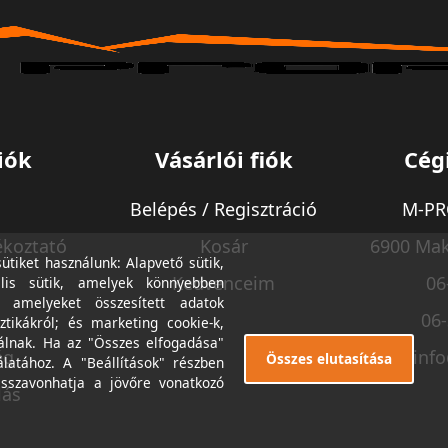
iók
Vásárlói fiók
Cég
Belépés / Regisztráció
M-PRO
ékoztató
Kosár
6900 Mak
tiket használunk: Alapvető sütik,
Kedvenceim
06
lis sütik, amelyek könnyebben
, amelyeket összesített adatok
06
ztikákról; és marketing cookie-k,
álnak. Ha az "Összes elfogadása"
ég
inf
Összes elutasítása
álatához. A "Beállítások" részben
isszavonhatja a jövőre vonatkozó
lás