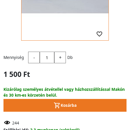
-
+
Mennyiség
Db
1 500 Ft
Kizárólag személyes átvétellel vagy házhozszállítással Makón
és 30 km-es körzetén belül.
Kosárba
244
Szállítási idő:
2-3 munkanap (raktárról)