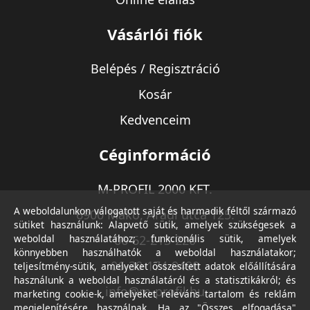
Vásárlói fiók
Belépés / Regisztráció
Kosár
Kedvenceim
Céginformáció
M-PROFIL 2000 KFT.
A weboldalunkon válogatott saját és harmadik féltől származó
6900 Makó, Aradi utca 125.
sütiket használunk: Alapvető sütik, amelyek szükségesek a
weboldal használatához; funkcionális sütik, amelyek
06-62-213-220
könnyebben használhatók a weboldal használatakor;
06-30-174-9490
teljesítmény-sütik, amelyeket összesített adatok előállítására
használunk a weboldal használatáról és a statisztikákról; és
info@m-profil.hu
marketing cookie-k, amelyeket releváns tartalom és reklám
megjelenítésére használnak. Ha az "Összes elfogadása"