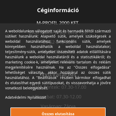
Céginformáció
M-PROFIL 2000 KFT.
A weboldalunkon válogatott saját és harmadik féltől származó
6900 Makó, Aradi utca 125.
sütiket használunk: Alapvető sütik, amelyek szükségesek a
weboldal használatához; funkcionális sütik, amelyek
06-62-213-220
könnyebben használhatók a weboldal használatakor;
06-30-174-9490
teljesítmény-sütik, amelyeket összesített adatok előállítására
használunk a weboldal használatáról és a statisztikákról; és
info@m-profil.hu
marketing cookie-k, amelyeket releváns tartalom és reklám
megjelenítésére használnak. Ha az "Összes elfogadása"
lehetőséget választja, akkor hozzájárul az összes sütik
Nyitvatartás
használatához. A "Beállítások" részben bármikor elfogadhat
és elutasíthat egyedi sütitípusokat, és visszavonhatja a jövőre
Hétfő-Péntek: 07.30-17.00
vonatkozó beleegyezését.
Szombat: 07.30-12.00
Adatvédelmi Nyilatkozat
Vasárnap: Zárva
Összes elutasítása