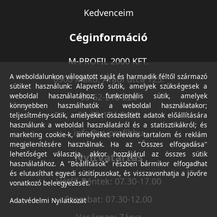
Kedvenceim
Céginformáció
M-PROFIL 2000 KFT.
A weboldalunkon válogatott saját és harmadik féltől származó
6900 Makó, Aradi utca 125.
sütiket használunk: Alapvető sütik, amelyek szükségesek a
weboldal használatához; funkcionális sütik, amelyek
06-62-213-220
könnyebben használhatók a weboldal használatakor;
06-30-174-9490
teljesítmény-sütik, amelyeket összesített adatok előállítására
használunk a weboldal használatáról és a statisztikákról; és
info@m-profil.hu
marketing cookie-k, amelyeket releváns tartalom és reklám
megjelenítésére használnak. Ha az "Összes elfogadása"
lehetőséget választja, akkor hozzájárul az összes sütik
Nyitvatartás
használatához. A "Beállítások" részben bármikor elfogadhat
és elutasíthat egyedi sütitípusokat, és visszavonhatja a jövőre
Hétfő-Péntek: 07.30-17.00
vonatkozó beleegyezését.
Szombat: 07.30-12.00
Adatvédelmi Nyilatkozat