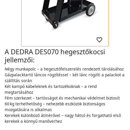
A DEDRA DES070 hegesztőkocsi
jellemzői:
Négy munkapolc – a hegesztőfelszerelés rendezett tárolásához
Gázpalacktartó láncos rögzítéssel – két lánc rögzíti a palackot a
szállítás során
Két kampó kábeleknek és tartozékoknak – a rend
megtartásához
Fém szerkezet – tartósságot és mechanikai védelmet biztosít
60 kg terhelhetőség – nehezebb eszközök biztonságos
mozgatására is alkalmas
Kerekek különböző átmérővel – nagy hátsó és forgatható első
kerekek a könnyű manőverhez