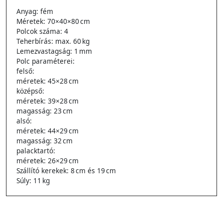
Anyag: fém
Méretek: 70×40×80 cm
Polcok száma: 4
Teherbírás: max. 60 kg
Lemezvastagság: 1 mm
Polc paraméterei:
felső:
méretek: 45×28 cm
középső:
méretek: 39×28 cm
magasság: 23 cm
alsó:
méretek: 44×29 cm
magasság: 32 cm
palacktartó:
méretek: 26×29 cm
Szállító kerekek: 8 cm és 19 cm
Súly: 11 kg