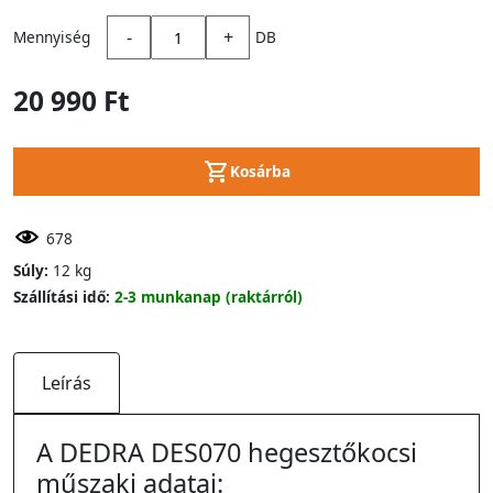
-
+
Mennyiség
DB
20 990 Ft
Kosárba
678
Súly:
12 kg
Szállítási idő:
2-3 munkanap (raktárról)
Leírás
A DEDRA DES070 hegesztőkocsi
műszaki adatai: