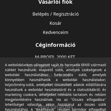
Vásárlói fiók
Belépés / Regisztráció
Kosár
Kedvenceim
Céginformáció
M-PROFIL 2000 KFT.
A weboldalunkon válogatott saját és harmadik féltől származó
6900 Makó, Aradi utca 125.
sütiket használunk: Alapvető sütik, amelyek szükségesek a
weboldal használatához; funkcionális sütik, amelyek
06-62-213-220
könnyebben használhatók a weboldal használatakor;
06-30-174-9490
teljesítmény-sütik, amelyeket összesített adatok előállítására
használunk a weboldal használatáról és a statisztikákról; és
info@m-profil.hu
marketing cookie-k, amelyeket releváns tartalom és reklám
megjelenítésére használnak. Ha az "Összes elfogadása"
lehetőséget választja, akkor hozzájárul az összes sütik
Nyitvatartás
használatához. A "Beállítások" részben bármikor elfogadhat