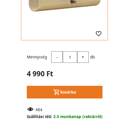
-
+
Mennyiség
db
4 990 Ft
Kosárba
484
Szállítási idő:
2-3 munkanap (raktárról)