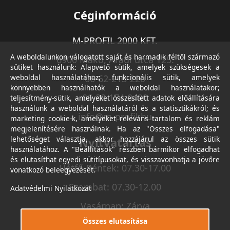
Céginformáció
M-PROFIL 2000 KFT.
A weboldalunkon válogatott saját és harmadik féltől származó
6900 Makó, Aradi utca 125.
sütiket használunk: Alapvető sütik, amelyek szükségesek a
weboldal használatához; funkcionális sütik, amelyek
06-62-213-220
könnyebben használhatók a weboldal használatakor;
06-30-174-9490
teljesítmény-sütik, amelyeket összesített adatok előállítására
használunk a weboldal használatáról és a statisztikákról; és
info@m-profil.hu
marketing cookie-k, amelyeket releváns tartalom és reklám
megjelenítésére használnak. Ha az "Összes elfogadása"
lehetőséget választja, akkor hozzájárul az összes sütik
Nyitvatartás
használatához. A "Beállítások" részben bármikor elfogadhat
és elutasíthat egyedi sütitípusokat, és visszavonhatja a jövőre
Hétfő-Péntek: 07.30-17.00
vonatkozó beleegyezését.
Szombat: 07.30-12.00
Adatvédelmi Nyilatkozat
Vasárnap: Zárva
Összes elutasítása