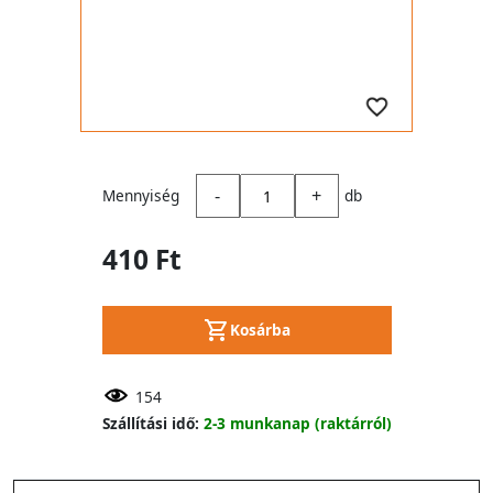
-
+
Mennyiség
db
410 Ft
Kosárba
154
Szállítási idő:
2-3 munkanap (raktárról)