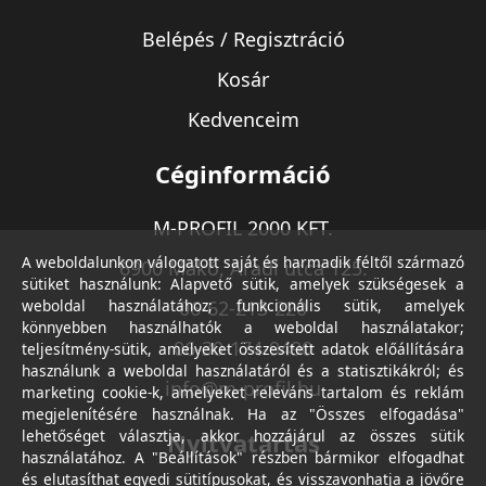
Belépés / Regisztráció
Kosár
Kedvenceim
Céginformáció
M-PROFIL 2000 KFT.
A weboldalunkon válogatott saját és harmadik féltől származó
6900 Makó, Aradi utca 125.
sütiket használunk: Alapvető sütik, amelyek szükségesek a
weboldal használatához; funkcionális sütik, amelyek
06-62-213-220
könnyebben használhatók a weboldal használatakor;
06-30-174-9490
teljesítmény-sütik, amelyeket összesített adatok előállítására
használunk a weboldal használatáról és a statisztikákról; és
info@m-profil.hu
marketing cookie-k, amelyeket releváns tartalom és reklám
megjelenítésére használnak. Ha az "Összes elfogadása"
lehetőséget választja, akkor hozzájárul az összes sütik
Nyitvatartás
használatához. A "Beállítások" részben bármikor elfogadhat
és elutasíthat egyedi sütitípusokat, és visszavonhatja a jövőre