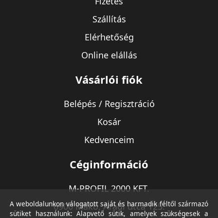
Fizetés
Szállítás
Elérhetőség
Online elállás
Vásárlói fiók
Belépés / Regisztráció
Kosár
Kedvenceim
Céginformáció
M-PROFIL 2000 KFT.
A weboldalunkon válogatott saját és harmadik féltől származó
6900 Makó, Aradi utca 125.
sütiket használunk: Alapvető sütik, amelyek szükségesek a