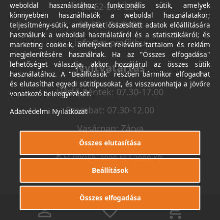
weboldal használatához; funkcionális sütik, amelyek
06-62-213-220
könnyebben használhatók a weboldal használatakor;
06-30-174-9490
teljesítmény-sütik, amelyeket összesített adatok előállítására
használunk a weboldal használatáról és a statisztikákról; és
info@m-profil.hu
marketing cookie-k, amelyeket releváns tartalom és reklám
megjelenítésére használnak. Ha az "Összes elfogadása"
lehetőséget választja, akkor hozzájárul az összes sütik
Nyitvatartás
használatához. A "Beállítások" részben bármikor elfogadhat
és elutasíthat egyedi sütitípusokat, és visszavonhatja a jövőre
Hétfő-Péntek: 07.30-17.00
vonatkozó beleegyezését.
Szombat: 07.30-12.00
Adatvédelmi Nyilatkozat
Vasárnap: Zárva
Összes elutasítása
© M-PROFIL 2000 KFT 2000 Kft.
Minden jog fenntartva.
Beállítások
Készítette
I.T.C. Kft.
Összes elfogadása
0
0