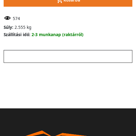
574
Súly:
2.555 kg
Szállítási idő:
2-3 munkanap (raktárról)