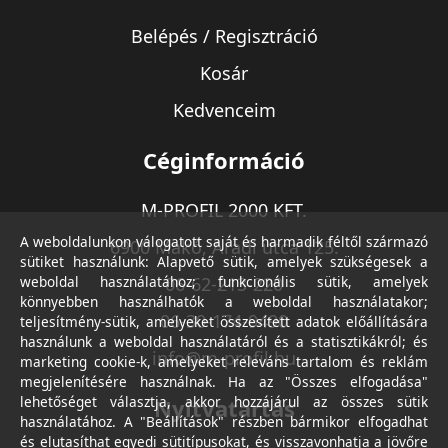
Belépés / Regisztráció
Kosár
Kedvenceim
Céginformáció
M-PROFIL 2000 KFT.
A weboldalunkon válogatott saját és harmadik féltől származó
6900 Makó, Aradi utca 125.
sütiket használunk: Alapvető sütik, amelyek szükségesek a
weboldal használatához; funkcionális sütik, amelyek
06-62-213-220
könnyebben használhatók a weboldal használatakor;
06-30-174-9490
teljesítmény-sütik, amelyeket összesített adatok előállítására
használunk a weboldal használatáról és a statisztikákról; és
info@m-profil.hu
marketing cookie-k, amelyeket releváns tartalom és reklám
megjelenítésére használnak. Ha az "Összes elfogadása"
lehetőséget választja, akkor hozzájárul az összes sütik
Nyitvatartás
használatához. A "Beállítások" részben bármikor elfogadhat
és elutasíthat egyedi sütitípusokat, és visszavonhatja a jövőre