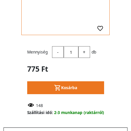
-
+
Mennyiség
db
775 Ft
Kosárba
148
Szállítási idő:
2-3 munkanap (raktárról)