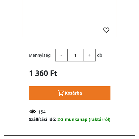
-
+
Mennyiség
db
1 360 Ft
Kosárba
154
Szállítási idő:
2-3 munkanap (raktárról)