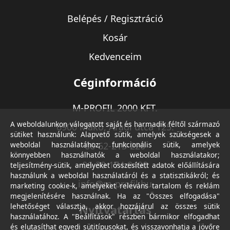
Belépés / Regisztráció
Kosár
Kedvenceim
Céginformáció
M-PROFIL 2000 KFT.
A weboldalunkon válogatott saját és harmadik féltől származó
6900 Makó, Aradi utca 125.
sütiket használunk: Alapvető sütik, amelyek szükségesek a
weboldal használatához; funkcionális sütik, amelyek
06-62-213-220
könnyebben használhatók a weboldal használatakor;
06-30-174-9490
teljesítmény-sütik, amelyeket összesített adatok előállítására
használunk a weboldal használatáról és a statisztikákról; és
info@m-profil.hu
marketing cookie-k, amelyeket releváns tartalom és reklám
megjelenítésére használnak. Ha az "Összes elfogadása"
lehetőséget választja, akkor hozzájárul az összes sütik
Nyitvatartás
használatához. A "Beállítások" részben bármikor elfogadhat
és elutasíthat egyedi sütitípusokat, és visszavonhatja a jövőre