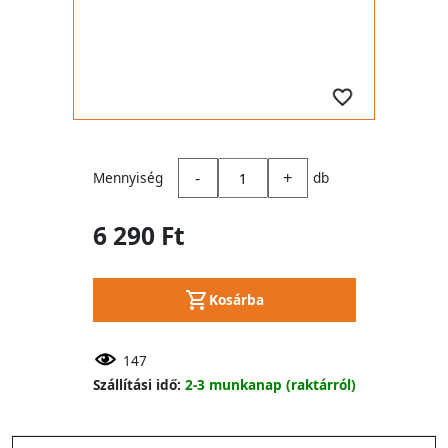
-
+
Mennyiség
db
6 290 Ft
Kosárba
147
Szállítási idő:
2-3 munkanap (raktárról)