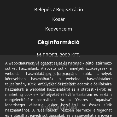
Belépés / Regisztráció
Kosár
Kedvenceim
Céginformáció
M-PROFIL 2000 KFT.
A weboldalunkon válogatott saját és harmadik féltől származó
6900 Makó, Aradi utca 125.
sütiket használunk: Alapvető sütik, amelyek szükségesek a
weboldal használatához; funkcionális sütik, amelyek
06-62-213-220
könnyebben használhatók a weboldal használatakor;
06-30-174-9490
teljesítmény-sütik, amelyeket összesített adatok előállítására
használunk a weboldal használatáról és a statisztikákról; és
info@m-profil.hu
marketing cookie-k, amelyeket releváns tartalom és reklám
megjelenítésére használnak. Ha az "Összes elfogadása"
lehetőséget választja, akkor hozzájárul az összes sütik
Nyitvatartás
használatához. A "Beállítások" részben bármikor elfogadhat
és elutasíthat egyedi sütitípusokat, és visszavonhatja a jövőre