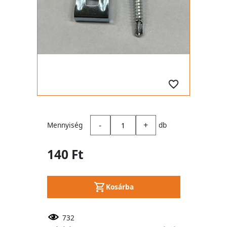
-
+
Mennyiség
db
140 Ft
Kosárba
732