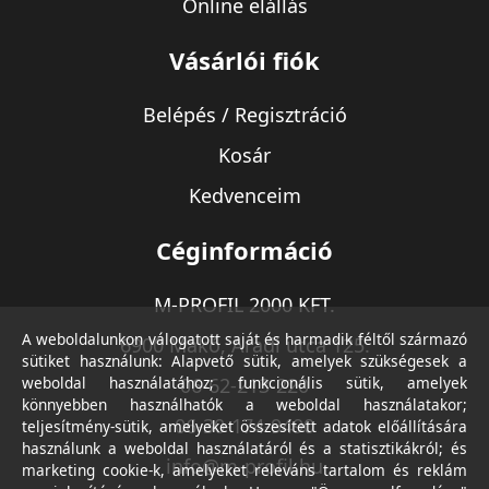
Online elállás
Vásárlói fiók
Belépés / Regisztráció
Kosár
Kedvenceim
Céginformáció
M-PROFIL 2000 KFT.
A weboldalunkon válogatott saját és harmadik féltől származó
6900 Makó, Aradi utca 125.
sütiket használunk: Alapvető sütik, amelyek szükségesek a
weboldal használatához; funkcionális sütik, amelyek
06-62-213-220
könnyebben használhatók a weboldal használatakor;
06-30-174-9490
teljesítmény-sütik, amelyeket összesített adatok előállítására
használunk a weboldal használatáról és a statisztikákról; és
info@m-profil.hu
marketing cookie-k, amelyeket releváns tartalom és reklám