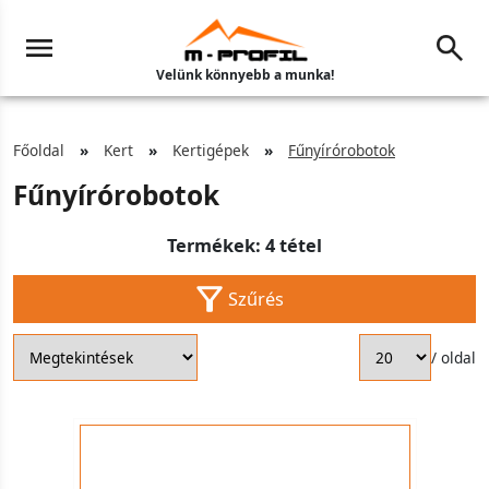
Velünk könnyebb a munka!
Főoldal
Kert
Kertigépek
Fűnyírórobotok
Fűnyírórobotok
Termékek: 4 tétel
Szűrés
/ oldal