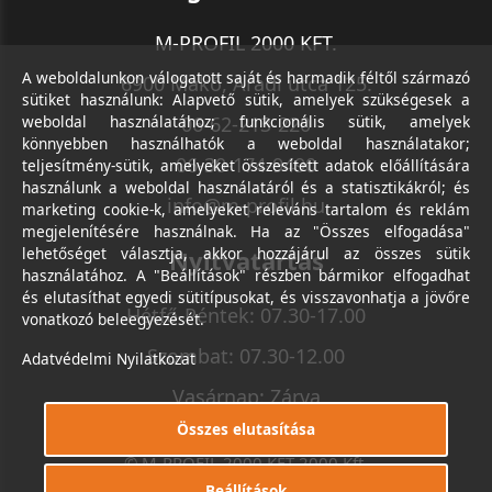
M-PROFIL 2000 KFT.
A weboldalunkon válogatott saját és harmadik féltől származó
6900 Makó, Aradi utca 125.
sütiket használunk: Alapvető sütik, amelyek szükségesek a
weboldal használatához; funkcionális sütik, amelyek
06-62-213-220
könnyebben használhatók a weboldal használatakor;
06-30-174-9490
teljesítmény-sütik, amelyeket összesített adatok előállítására
használunk a weboldal használatáról és a statisztikákról; és
info@m-profil.hu
marketing cookie-k, amelyeket releváns tartalom és reklám
megjelenítésére használnak. Ha az "Összes elfogadása"
lehetőséget választja, akkor hozzájárul az összes sütik
Nyitvatartás
használatához. A "Beállítások" részben bármikor elfogadhat
és elutasíthat egyedi sütitípusokat, és visszavonhatja a jövőre
Hétfő-Péntek: 07.30-17.00
vonatkozó beleegyezését.
Szombat: 07.30-12.00
Adatvédelmi Nyilatkozat
Vasárnap: Zárva
Összes elutasítása
© M-PROFIL 2000 KFT 2000 Kft.
Minden jog fenntartva.
Beállítások