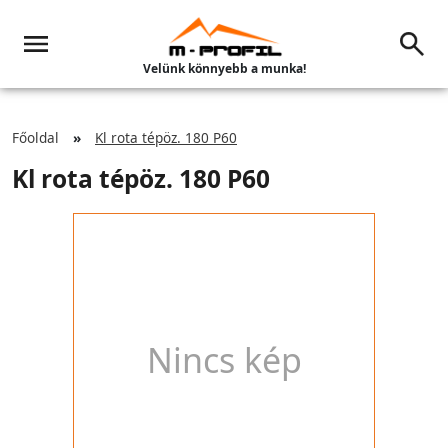
Velünk könnyebb a munka!
Főoldal
Kl rota tépöz. 180 P60
Kl rota tépöz. 180 P60
Nincs kép