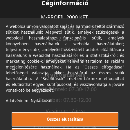
Céginformáció
M-PROFIL 2000 KFT.
A weboldalunkon válogatott saját és harmadik féltől származó
6900 Makó, Aradi utca 125.
sütiket használunk: Alapvető sütik, amelyek szükségesek a
weboldal használatához; funkcionális sütik, amelyek
06-62-213-220
könnyebben használhatók a weboldal használatakor;
06-30-174-9490
teljesítmény-sütik, amelyeket összesített adatok előállítására
használunk a weboldal használatáról és a statisztikákról; és
info@m-profil.hu
marketing cookie-k, amelyeket releváns tartalom és reklám
megjelenítésére használnak. Ha az "Összes elfogadása"
lehetőséget választja, akkor hozzájárul az összes sütik
Nyitvatartás
használatához. A "Beállítások" részben bármikor elfogadhat
és elutasíthat egyedi sütitípusokat, és visszavonhatja a jövőre
Hétfő-Péntek: 07.30-17.00
vonatkozó beleegyezését.
Szombat: 07.30-12.00
Adatvédelmi Nyilatkozat
Vasárnap: Zárva
Összes elutasítása
© M-PROFIL 2000 KFT 2000 Kft.