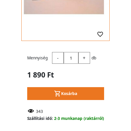
-
+
Mennyiség
db
1 890 Ft
Kosárba
343
Szállítási idő:
2-3 munkanap (raktárról)