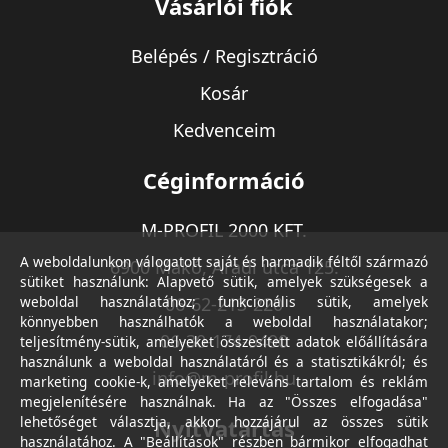
Vásárlói fiók
Belépés / Regisztráció
Kosár
Kedvenceim
Céginformáció
M-PROFIL 2000 KFT.
A weboldalunkon válogatott saját és harmadik féltől származó
6900 Makó, Aradi utca 125.
sütiket használunk: Alapvető sütik, amelyek szükségesek a
weboldal használatához; funkcionális sütik, amelyek
06-62-213-220
könnyebben használhatók a weboldal használatakor;
06-30-174-9490
teljesítmény-sütik, amelyeket összesített adatok előállítására
használunk a weboldal használatáról és a statisztikákról; és
info@m-profil.hu
marketing cookie-k, amelyeket releváns tartalom és reklám
megjelenítésére használnak. Ha az "Összes elfogadása"
lehetőséget választja, akkor hozzájárul az összes sütik
Nyitvatartás
használatához. A "Beállítások" részben bármikor elfogadhat