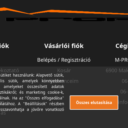
iók
Vásárlói fiók
Cég
Belépés / Regisztráció
M-PRO
ékoztató
Kosár
6900 Mak
tiket használunk: Alapvető sütik,
Kedvenceim
06
lis sütik, amelyek könnyebben
, amelyeket összesített adatok
06
ztikákról; és marketing cookie-k,
álnak. Ha az "Összes elfogadása"
ég
inf
Összes elutasítása
álatához. A "Beállítások" részben
isszavonhatja a jövőre vonatkozó
lás