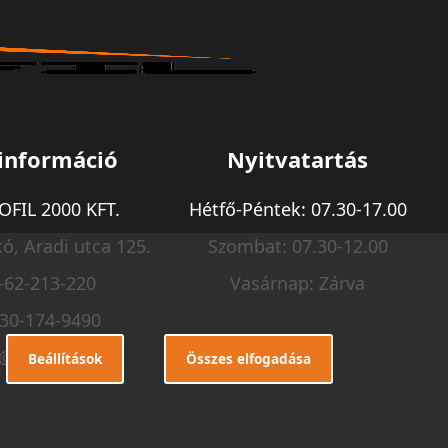
információ
Nyitvatartás
FIL 2000 KFT.
Hétfő-Péntek: 07.30-17.00
ó, Aradi utca 125.
Szombat: 07.30-12.00
-62-213-220
Vasárnap: Zárva
-30-174-9490
o@m-profil.hu
Beállítások
Összes elfogadása