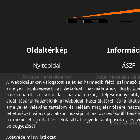
Oldaltérkép
Informác
Nyitóoldal
ÁSZF
Akciós termékeink
Adatkezelési táj
A weboldalunkon válogatott saját és harmadik féltől származó sü
Top termékeink
Fizetés
amelyek szükségesek a weboldal használatához; funkcioná
használhatók a weboldal használatakor; teljesítmény-sütik
Kifutó termékeink
Szállítás
előállítására használunk a weboldal használatáról és a statis
amelyeket releváns tartalom és reklám megjelenítésére haszn
Elérhetős
lehetőséget választja, akkor hozzájárul az összes sütik haszn
bármikor elfogadhat és elutasíthat egyedi sütitípusokat, és v
Online elál
beleegyezését.
Adatvédelmi Nyilatkozat