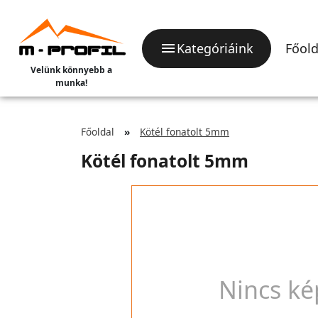
Kategóriáink
Főold
Velünk könnyebb a
munka!
Főoldal
Kötél fonatolt 5mm
Kötél fonatolt 5mm
Nincs ké