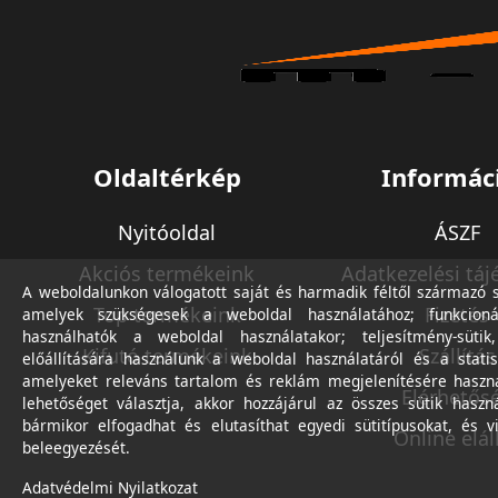
Oldaltérkép
Informác
Nyitóoldal
ÁSZF
Akciós termékeink
Adatkezelési táj
A weboldalunkon válogatott saját és harmadik féltől származó sü
Top termékeink
Fizetés
amelyek szükségesek a weboldal használatához; funkcioná
használhatók a weboldal használatakor; teljesítmény-sütik
Kifutó termékeink
Szállítás
előállítására használunk a weboldal használatáról és a statis
amelyeket releváns tartalom és reklám megjelenítésére haszn
Elérhetős
lehetőséget választja, akkor hozzájárul az összes sütik haszn
bármikor elfogadhat és elutasíthat egyedi sütitípusokat, és v
Online elál
beleegyezését.
Adatvédelmi Nyilatkozat