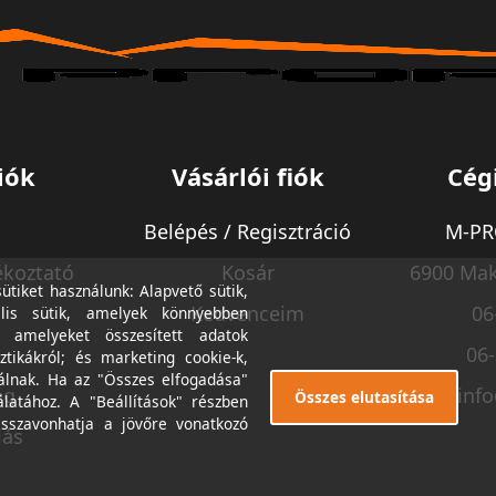
iók
Vásárlói fiók
Cég
Belépés / Regisztráció
M-PRO
ékoztató
Kosár
6900 Mak
tiket használunk: Alapvető sütik,
Kedvenceim
06
lis sütik, amelyek könnyebben
, amelyeket összesített adatok
06
ztikákról; és marketing cookie-k,
álnak. Ha az "Összes elfogadása"
ég
inf
Összes elutasítása
álatához. A "Beállítások" részben
isszavonhatja a jövőre vonatkozó
lás