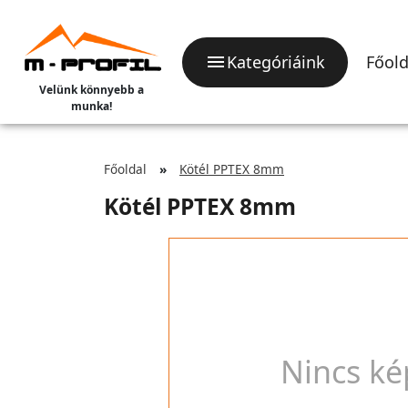
Kategóriáink
Főold
Velünk könnyebb a
munka!
Főoldal
Kötél PPTEX 8mm
Kötél PPTEX 8mm
Nincs ké