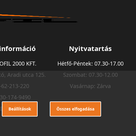
információ
Nyitvatartás
FIL 2000 KFT.
Hétfő-Péntek: 07.30-17.00
ó, Aradi utca 125.
Szombat: 07.30-12.00
-62-213-220
Vasárnap: Zárva
-30-174-9490
o@m-profil.hu
Beállítások
Összes elfogadása