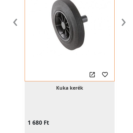
‹
›
Kuka kerék
1 680 Ft