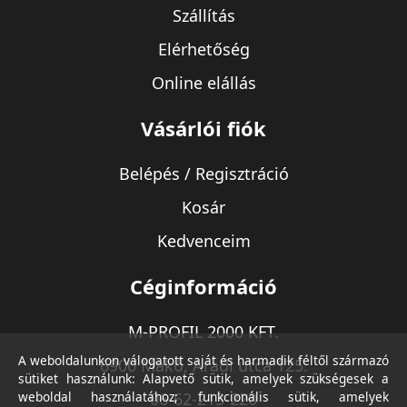
Szállítás
Elérhetőség
Online elállás
Vásárlói fiók
Belépés / Regisztráció
Kosár
Kedvenceim
Céginformáció
M-PROFIL 2000 KFT.
A weboldalunkon válogatott saját és harmadik féltől származó
6900 Makó, Aradi utca 125.
sütiket használunk: Alapvető sütik, amelyek szükségesek a
weboldal használatához; funkcionális sütik, amelyek
06-62-213-220