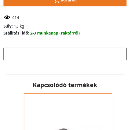
414
Súly:
13 kg
Szállítási idő:
2-3 munkanap (raktárról)
Kapcsolódó termékek