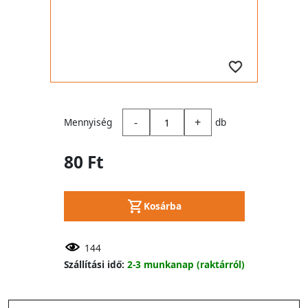
-
+
Mennyiség
db
80 Ft
Kosárba
144
Szállítási idő:
2-3 munkanap (raktárról)