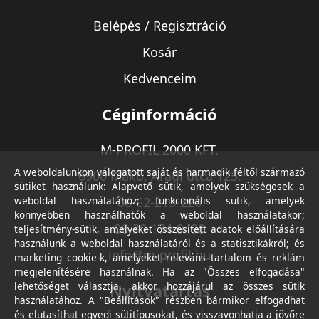
Belépés / Regisztráció
Kosár
Kedvenceim
Céginformáció
M-PROFIL 2000 KFT.
A weboldalunkon válogatott saját és harmadik féltől származó
6900 Makó, Aradi utca 125.
sütiket használunk: Alapvető sütik, amelyek szükségesek a
weboldal használatához; funkcionális sütik, amelyek
06-62-213-220
könnyebben használhatók a weboldal használatakor;
06-30-174-9490
teljesítmény-sütik, amelyeket összesített adatok előállítására
használunk a weboldal használatáról és a statisztikákról; és
info@m-profil.hu
marketing cookie-k, amelyeket releváns tartalom és reklám
megjelenítésére használnak. Ha az "Összes elfogadása"
lehetőséget választja, akkor hozzájárul az összes sütik
Nyitvatartás
használatához. A "Beállítások" részben bármikor elfogadhat
és elutasíthat egyedi sütitípusokat, és visszavonhatja a jövőre