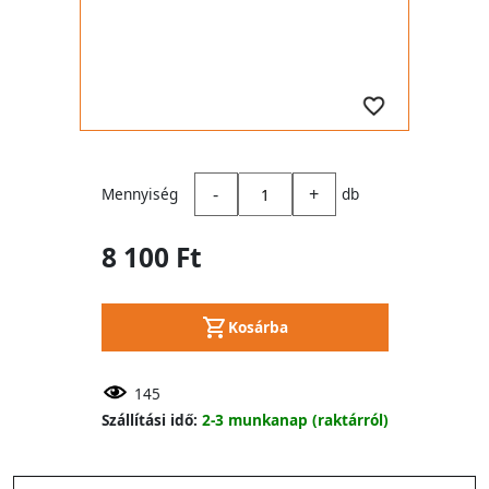
-
+
Mennyiség
db
8 100 Ft
Kosárba
145
Szállítási idő:
2-3 munkanap (raktárról)