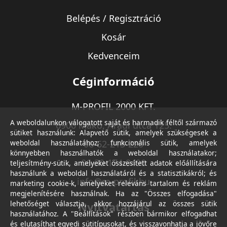
Belépés / Regisztráció
Kosár
Kedvenceim
Céginformáció
M-PROFIL 2000 KFT.
A weboldalunkon válogatott saját és harmadik féltől származó
6900 Makó, Aradi utca 125.
sütiket használunk: Alapvető sütik, amelyek szükségesek a
weboldal használatához; funkcionális sütik, amelyek
06-62-213-220
könnyebben használhatók a weboldal használatakor;
06-30-174-9490
teljesítmény-sütik, amelyeket összesített adatok előállítására
használunk a weboldal használatáról és a statisztikákról; és
info@m-profil.hu
marketing cookie-k, amelyeket releváns tartalom és reklám
megjelenítésére használnak. Ha az "Összes elfogadása"
lehetőséget választja, akkor hozzájárul az összes sütik
Nyitvatartás
használatához. A "Beállítások" részben bármikor elfogadhat
és elutasíthat egyedi sütitípusokat, és visszavonhatja a jövőre