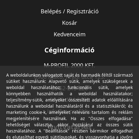
Belépés / Regisztráció
Kosár
Kedvenceim
Céginformáció
M-PROFIL 2000 KFT.
A weboldalunkon válogatott saját és harmadik féltől származó
6900 Makó, Aradi utca 125.
sütiket használunk: Alapvető sütik, amelyek szükségesek a
weboldal használatához; funkcionális sütik, amelyek
06-62-213-220
könnyebben használhatók a weboldal használatakor;
06-30-174-9490
teljesítmény-sütik, amelyeket összesített adatok előállítására
használunk a weboldal használatáról és a statisztikákról; és
info@m-profil.hu
marketing cookie-k, amelyeket releváns tartalom és reklám
megjelenítésére használnak. Ha az "Összes elfogadása"
lehetőséget választja, akkor hozzájárul az összes sütik
Nyitvatartás
használatához. A "Beállítások" részben bármikor elfogadhat
és elutasíthat egyedi sütitípusokat, és visszavonhatja a jövőre