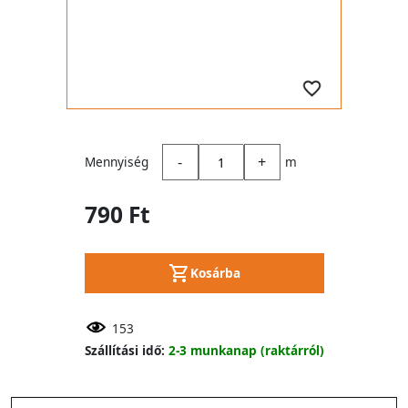
-
+
Mennyiség
m
790 Ft
Kosárba
153
Szállítási idő:
2-3 munkanap (raktárról)