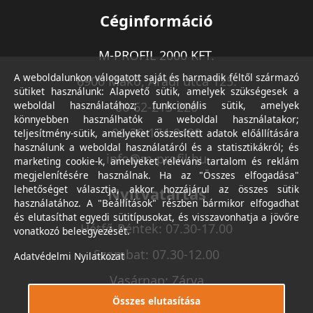
Céginformáció
M-PROFIL 2000 KFT.
A weboldalunkon válogatott saját és harmadik féltől származó
6900 Makó, Aradi utca 125.
sütiket használunk: Alapvető sütik, amelyek szükségesek a
weboldal használatához; funkcionális sütik, amelyek
06-62-213-220
könnyebben használhatók a weboldal használatakor;
06-30-174-9490
teljesítmény-sütik, amelyeket összesített adatok előállítására
használunk a weboldal használatáról és a statisztikákról; és
info@m-profil.hu
marketing cookie-k, amelyeket releváns tartalom és reklám
megjelenítésére használnak. Ha az "Összes elfogadása"
lehetőséget választja, akkor hozzájárul az összes sütik
Nyitvatartás
használatához. A "Beállítások" részben bármikor elfogadhat
és elutasíthat egyedi sütitípusokat, és visszavonhatja a jövőre
Hétfő-Péntek: 07.30-17.00
vonatkozó beleegyezését.
Szombat: 07.30-12.00
Adatvédelmi Nyilatkozat
Vasárnap: Zárva
Összes elutasítása