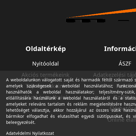
Oldaltérkép
Informác
Nyitóoldal
ÁSZF
Akciós termékeink
Adatkezelési táj
A weboldalunkon válogatott saját és harmadik féltől származó sü
Top termékeink
Fizetés
amelyek szükségesek a weboldal használatához; funkcioná
használhatók a weboldal használatakor; teljesítmény-sütik
Kifutó termékeink
Szállítás
előállítására használunk a weboldal használatáról és a statis
amelyeket releváns tartalom és reklám megjelenítésére haszn
Elérhetős
lehetőséget választja, akkor hozzájárul az összes sütik haszn
bármikor elfogadhat és elutasíthat egyedi sütitípusokat, és v
Online elál
beleegyezését.
Adatvédelmi Nyilatkozat