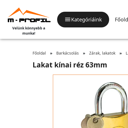
Kategóriáink
Főold
Velünk könnyebb a
munka!
Főoldal
Barkácsolás
Zárak, lakatok
L
Lakat kínai réz 63mm