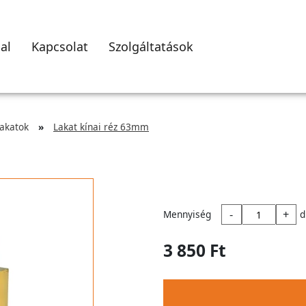
al
Kapcsolat
Szolgáltatások
akatok
Lakat kínai réz 63mm
-
+
Mennyiség
d
3 850 Ft