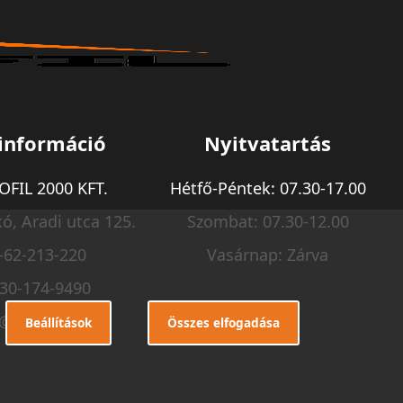
információ
Nyitvatartás
FIL 2000 KFT.
Hétfő-Péntek: 07.30-17.00
ó, Aradi utca 125.
Szombat: 07.30-12.00
-62-213-220
Vasárnap: Zárva
-30-174-9490
o@m-profil.hu
Beállítások
Összes elfogadása