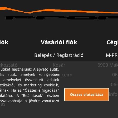
iók
Vásárlói fiók
Cég
Belépés / Regisztráció
M-PRO
ékoztató
Kosár
6900 Mak
tiket használunk: Alapvető sütik,
Kedvenceim
06
lis sütik, amelyek könnyebben
, amelyeket összesített adatok
06
ztikákról; és marketing cookie-k,
álnak. Ha az "Összes elfogadása"
ég
inf
Összes elutasítása
álatához. A "Beállítások" részben
isszavonhatja a jövőre vonatkozó
lás